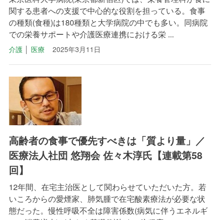
関する患者への支援で中心的な役割を担っている。食事
の種類(食種)は180種類と大学病院の中でも多い。同病院
での栄養サポートや介護医療連携における栄 ...
介護
│
医療
2025年3月11日
高齢者の食事で優先すべきは「質より量」／
医療法人社団 悠翔会 佐々木淳氏【連載第58
回】
12年間、在宅主治医として関わらせていただいた方。若
いころからの愛煙家、肺気腫で在宅酸素療法が必要な状
態だった。慢性呼吸不全は障害係数(病気に伴うエネルギ