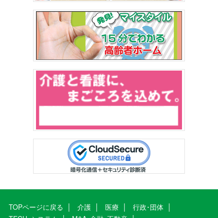
TOPページに戻る
介護
医療
行政･団体