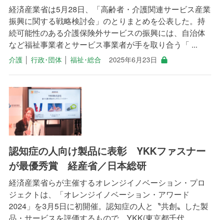
経済産業省は5月28日、「高齢者・介護関連サービス産業
振興に関する戦略検討会」のとりまとめを公表した。持
続可能性のある介護保険外サービスの振興には、自治体
など福祉事業者とサービス事業者が手を取り合う「 ...
介護
│
行政･団体
│
福祉･総合
2025年6月23日
認知症の人向け製品に表彰 YKKファスナー
が最優秀賞 経産省／日本総研
経済産業省らが主催するオレンジイノベーション・プロ
ジェクトは、「オレンジイノベーション・アワード
2024」を3月5日に初開催。認知症の人と〝共創〟した製
品・サービスを評価するもので、YKK(東京都千代 ...