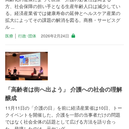
方、社会保障の担い手となる生産年齢人口は減少してい
る。経済産業省では健康寿命の延伸とヘルスケア産業の
拡大によってその課題の解消を図る。商務・サービスグ
ル ...
医療
│
行政･団体
2026年2月24日
「高齢者は街へ出よう」 介護への社会の理解
醸成
11月11日の「介護の日」を前に経済産業省は10日、トー
クイベントを開催した。介護を一部の当事者だけの問題
ではなく社会全体の話題として広げる方法を語り合っ
た。登壇したのは、元ヤング ...