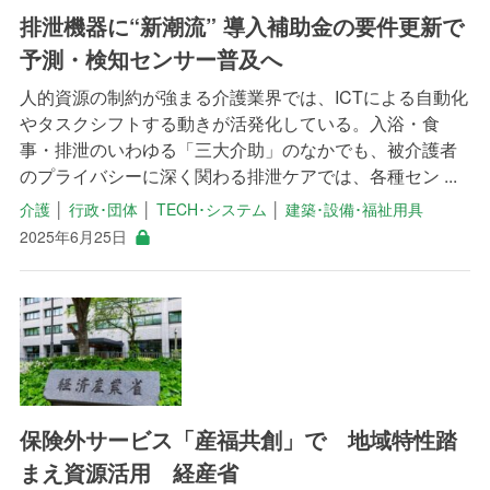
排泄機器に“新潮流” 導入補助金の要件更新で
予測・検知センサー普及へ
人的資源の制約が強まる介護業界では、ICTによる自動化
やタスクシフトする動きが活発化している。入浴・食
事・排泄のいわゆる「三大介助」のなかでも、被介護者
のプライバシーに深く関わる排泄ケアでは、各種セン ...
介護
│
行政･団体
│
TECH･システム
│
建築･設備･福祉用具
2025年6月25日
保険外サービス「産福共創」で 地域特性踏
まえ資源活用 経産省