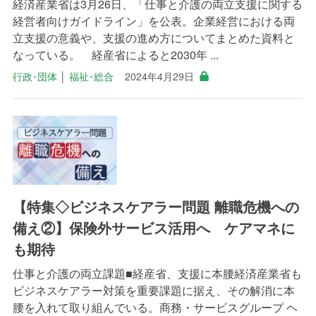
経済産業省は3月26日、「仕事と介護の両立支援に関する
経営者向けガイドライン」を公表。企業経営における両
立支援の意義や、支援の進め方についてまとめた資料と
なっている。 経産省によると2030年 ...
行政･団体
│
福祉･総合
2024年4月29日
【特集◇ビジネスケアラー問題 離職危機への
備え②】保険外サービス活用へ ケアマネに
も期待
仕事と介護の両立課題■経産省、支援に本腰経済産業省も
ビジネスケアラー対策を重要課題に据え、その解消に本
腰を入れて取り組んでいる。商務・サービスグループ ヘ