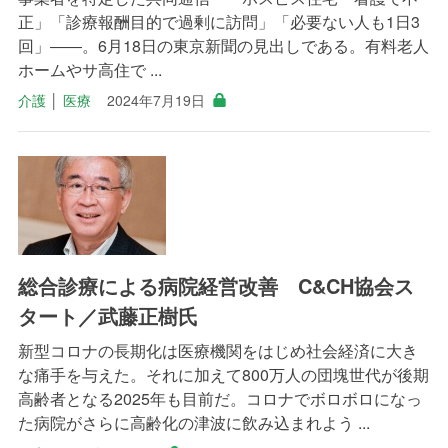
正」「診療報酬目的で過剰に訪問」「必要ない人も1日3
回」――。6月18日の東京新聞の見出しである。有料老人
ホームやサ高住で ...
介護
│
医療
2024年7月19日
総合診療による病院経営改善 C&CH協会ス
タート／武藤正樹氏
新型コロナの長期化は医療機関をはじめ社会経済に大き
な痛手を与えた。それに加えて800万人の団塊世代が後期
高齢者となる2025年も目前だ。コロナでボロボロになっ
た病院がさらに高齢化の津波に飲み込まれよう ...