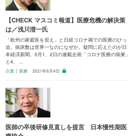
【CHECK マスコミ報道】医療危機の解決策
は／浅川澄一氏
「欧州の家庭医を習え」と日経コロナ禍での医療のひっ
迫。病床数は世界一なのになぜか。疑問に応えたのが日
本経済新聞。5月1、2日の連載企画「コロナ医療の病巣」
と4、 ...
介護
│
医療
2021年6月4日
医師の卒後研修見直しを提言 日本慢性期医
療協会