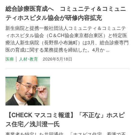
総合診療医育成へ コミュニティ＆コミュニ
ティホスピタル協会が研修内容拡充
新生病院と提携一般社団法人コミュニティ＆コミュニテ
ィホスピタル協会（C＆CH協会東京都台東区）と特定医
療法人新生病院（長野県小布施町）は3月、総合診療専門
医の育成に関する業務提携を締結した。4月か ...
医療
│
人材･教育
2026年5月18日
【CHECK マスコミ報道】「不正な」ホスピ
ス住宅／浅川澄一氏
事業者を特定した共同通信 「ホスピス住宅 看護で不