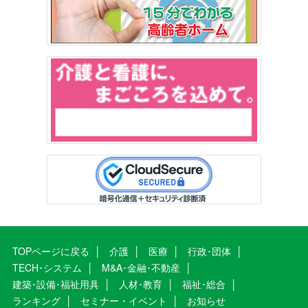
TOPページに戻る
介護
医療
行政･団体
TECH･システム
M&A･金融･不動産
建築･設備･福祉用具
人材･教育
福祉･総合
ランキング
セミナー・イベント
お知らせ