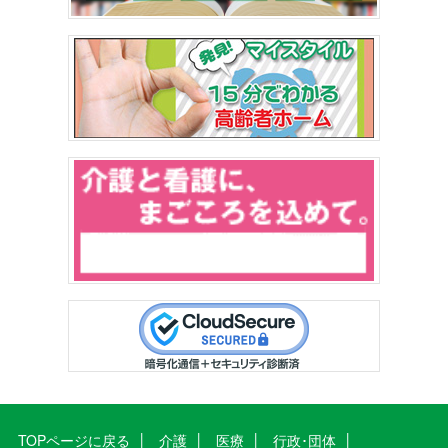
TOPページに戻る
介護
医療
行政･団体