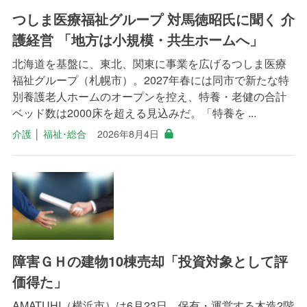
つしま医療福祉グループ 対馬徳昭氏に聞く 介
護経営 「地方は小規模・共生ホームへ」
北海道を基盤に、東北、関東に事業を広げるつしま医療
福祉グループ（札幌市）。2027年春には同市で新たな特
別養護老人ホームのオープンを控え、特養・老健の合計
ベッド数は2000床を超える見込みだ。「特養を ...
介護
│
福祉･総合
2026年8月4日
障害ＧＨの建物10棟売却「投資対象として評
価得た」
AMATUHI（横浜市）は6月23日、保有・運営する木造2階