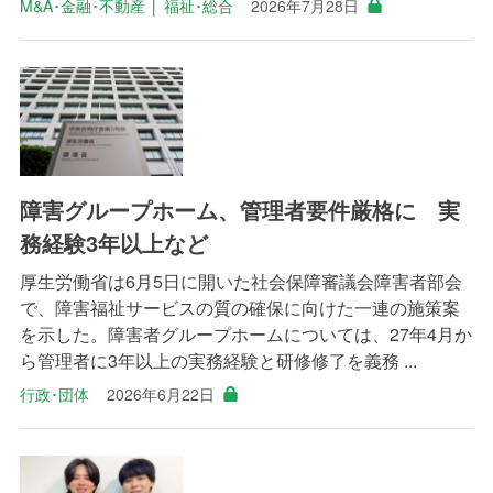
M&A･金融･不動産
│
福祉･総合
2026年7月28日
障害グループホーム、管理者要件厳格に 実
務経験3年以上など
厚生労働省は6月5日に開いた社会保障審議会障害者部会
で、障害福祉サービスの質の確保に向けた一連の施策案
を示した。障害者グループホームについては、27年4月か
ら管理者に3年以上の実務経験と研修修了を義務 ...
行政･団体
2026年6月22日