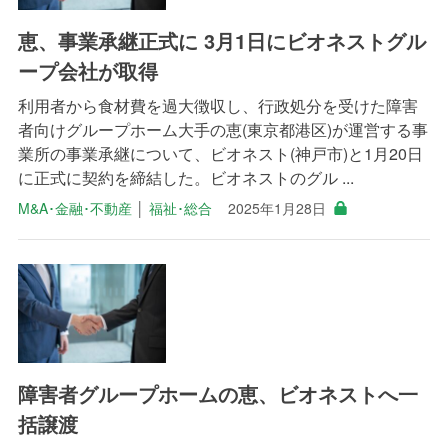
恵、事業承継正式に 3月1日にビオネストグル
ープ会社が取得
利用者から食材費を過大徴収し、行政処分を受けた障害
者向けグループホーム大手の恵(東京都港区)が運営する事
業所の事業承継について、ビオネスト(神戸市)と1月20日
に正式に契約を締結した。ビオネストのグル ...
M&A･金融･不動産
│
福祉･総合
2025年1月28日
障害者グループホームの恵、ビオネストへ一
括譲渡