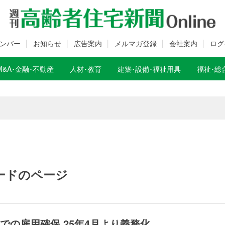
ンバー
お知らせ
広告案内
メルマガ登録
会社案内
ログ
M&A･金融･不動産
人材･教育
建築･設備･福祉用具
福祉･総
数変更のお知らせ
数変更のお知らせ
ードのページ
までの雇用確保 25年4月より義務化