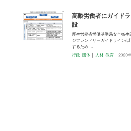
高齢労働者にガイドラ
設
厚生労働省労働基準局安全衛生
ジフレンドリーガイドライン/
するため ...
行政･団体
│
人材･教育
2020