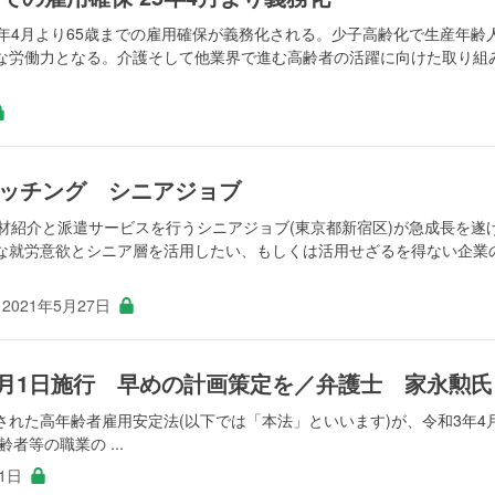
年4月より65歳までの雇用確保が義務化される。少子高齢化で生産年齢
な労働力となる。介護そして他業界で進む高齢者の活躍に向けた取り組
ッチング シニアジョブ
材紹介と派遣サービスを行うシニアジョブ(東京都新宿区)が急成長を遂
な就労意欲とシニア層を活用したい、もしくは活用せざるを得ない企業
2021年5月27日
4月1日施行 早めの計画策定を／弁護士 家永勲氏
れた高年齢者雇用安定法(以下では「本法」といいます)が、令和3年4
者等の職業の ...
11日