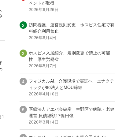
ベントが取得
2026年6月26日
人
み
訪問看護、運営規則変更 ホスピス住宅で有
料紹介利用禁止
2026年6月4日
ホスピス入居紹介、規則変更で禁止の可能
性 厚生労働省
げ
2026年5月7日
の
フィジカルAI、介護現場で実証へ エナクテ
ィックが80法人とMOU締結
2026年4月10日
医療法人アエバ会破産 生野区で病院・老健
運営 負債総額17億円強
月1
2026年3月14日
エムスリー、ワイズマンを完全子会社化