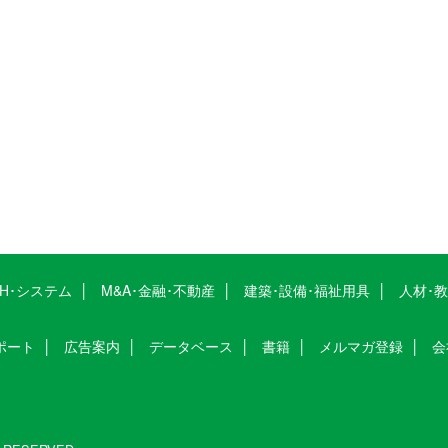
CH･システム
M&A･金融･不動産
建築･設備･福祉用具
人材･
ポート
広告案内
データベース
書籍
メルマガ登録
会