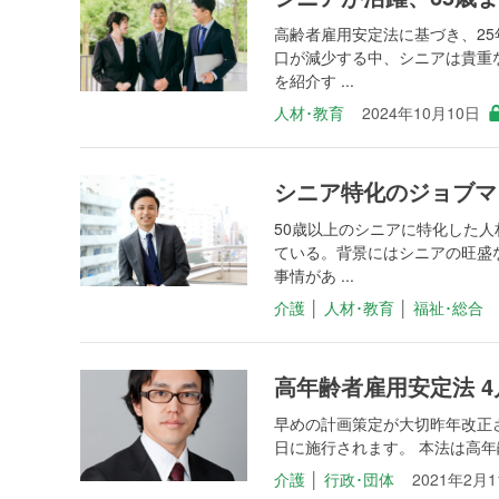
高齢者雇用安定法に基づき、25
口が減少する中、シニアは貴重
を紹介す ...
人材･教育
2024年10月10日
シニア特化のジョブマ
50歳以上のシニアに特化した人
ている。背景にはシニアの旺盛
事情があ ...
介護
│
人材･教育
│
福祉･総合
高年齢者雇用安定法 
早めの計画策定が大切昨年改正さ
日に施行されます。 本法は高年齢
介護
│
行政･団体
2021年2月