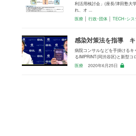
利活用検討会」(座長/津田塾大
れ、オ ...
医療
│
行政･団体
│
TECH･シ
感染対策法を指導 キ
病院コンサルなどを手掛けるキ
るIMPRINT(同渋谷区)と新型
医療
2020年6月25日