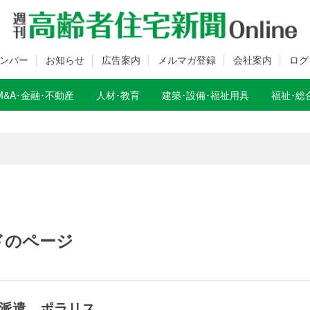
ンバー
お知らせ
広告案内
メルマガ登録
会社案内
ログ
M&A･金融･不動産
人材･教育
建築･設備･福祉用具
福祉･総
数変更のお知らせ
数変更のお知らせ
ードのページ
派遣 ポラリス