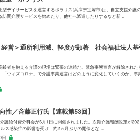
化型デイサービスを運営するポラリス(兵庫県宝塚市)は、自立支援介護
訪問介護サービスを始めたり、他社へ派遣したりするなど新 ...
と経営＞通所利用減、軽度が顕著 社会福祉法人基
高齢者を抱える介護の現場は緊張の連続だ。緊急事態宣言が解除された
。「ウィズコロナ」で介護事業運営はどのように変化していくのか。事
向性／斉藤正行氏【連載第53回】
回介護給付費分科会が6月1日に開催されました。次期介護報酬改定が202
ルス感染症の影響を受け、約2ヵ月ぶりの開催とな ...
30日