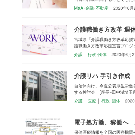
M&A･金融･不動産
2020年6月
介護職働き方改革 週
宮城県「介護職働き方改革応援
護職働き方改革応援宣言プロジェ
介護
│
行政･団体
2020年6月
介護リハ 手引き作成
自治体向け、今夏公表厚生労働
する検討会」(座長=田中滋埼玉県
介護
│
医療
│
行政･団体
202
電子処方箋、稼働へ 
保健医療情報を全国の医療機関