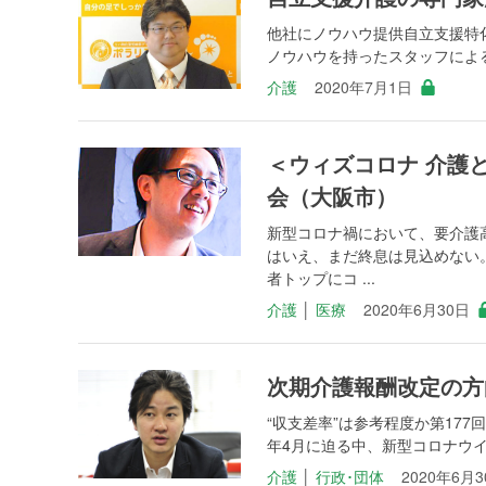
他社にノウハウ提供自立支援特
ノウハウを持ったスタッフによる
介護
2020年7月1日
＜ウィズコロナ 介護
会（大阪市）
新型コロナ禍において、要介護
はいえ、まだ終息は見込めない
者トップにコ ...
介護
│
医療
2020年6月30日
次期介護報酬改定の方
“収支差率”は参考程度か第177
年4月に迫る中、新型コロナウイ
介護
│
行政･団体
2020年6月