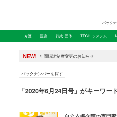
バックナ
介護
医療
行政･団体
TECH･システム
年間購読制度変更のお知らせ
高齢者住宅新聞 無料会員の皆様へ閲覧本
年間購読制度変更のお知らせ
NEW!
高齢者住宅新聞 無料会員の皆様へ閲覧本
バックナンバーを探す
「2020年6月24日号」がキーワ
自立支援介護の専門家