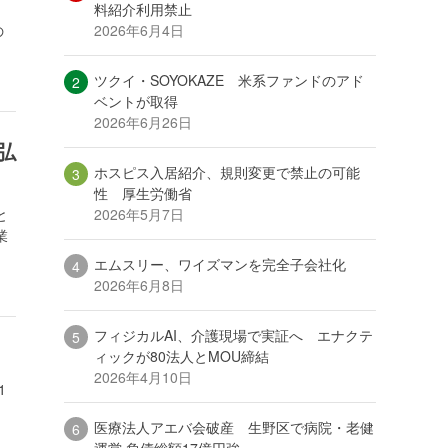
料紹介利用禁止
2026年6月4日
の
ツクイ・SOYOKAZE 米系ファンドのアド
ベントが取得
2026年6月26日
弘
ホスピス入居紹介、規則変更で禁止の可能
性 厚生労働省
2026年5月7日
と
業
エムスリー、ワイズマンを完全子会社化
2026年6月8日
フィジカルAI、介護現場で実証へ エナクテ
ィックが80法人とMOU締結
2026年4月10日
1
医療法人アエバ会破産 生野区で病院・老健
運営 負債総額17億円強