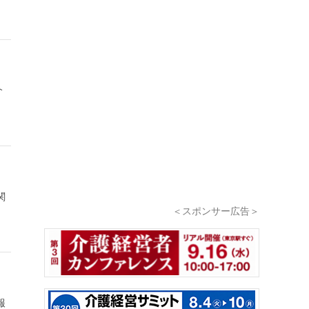
介
関
＜スポンサー広告＞
報