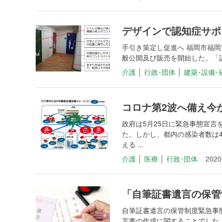
デザインで認知症サポ
手引き策定し促進へ 福岡市福
般公開及び販売を開始した。「認
介護
│
行政･団体
│
建築･設備･
コロナ第2波へ備え今
政府は5月25日に緊急事態宣言
た。しかし、都内の感染者数は
える ...
介護
│
医療
│
行政･団体
202
「自筆証書遺言の保管
自筆証書遺言の保管制度緊急事
言書の作成に関することでした。