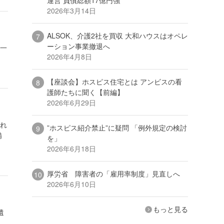
2026年3月14日
ALSOK、介護2社を買収 大和ハウスはオペレ
ーション事業撤退へ
、一
2026年4月8日
【座談会】ホスピス住宅とは アンビスの看
護師たちに聞く【前編】
2026年6月29日
され
”ホスピス紹介禁止”に疑問 「例外規定の検討
備
を」
2026年6月18日
厚労省 障害者の「雇用率制度」見直しへ
2026年6月10日
もっと見る
遺