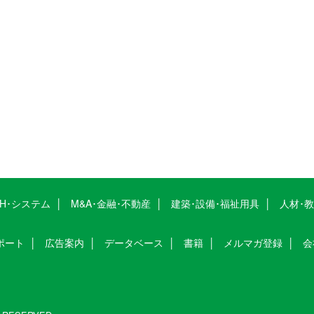
CH･システム
M&A･金融･不動産
建築･設備･福祉用具
人材･
ポート
広告案内
データベース
書籍
メルマガ登録
会