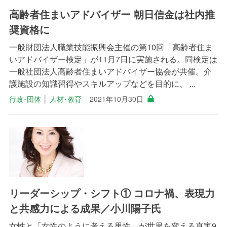
高齢者住まいアドバイザー 朝日信金は社内推
奨資格に
一般財団法人職業技能振興会主催の第10回「高齢者住ま
いアドバイザー検定」が11月7日に実施される。同検定は
一般社団法人高齢者住まいアドバイザー協会が共催。介
護施設の知識習得やスキルアップなどを目的に、 ...
行政･団体
│
人材･教育
2021年10月30日
リーダーシップ・シフト① コロナ禍、表現力
と共感力による成果／小川陽子氏
女性と「女性のように考える男性」が世界を変える真実9