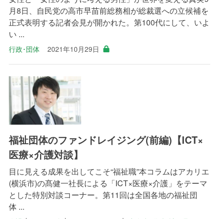
月8日、自民党の高市早苗前総務相が総裁選への立候補を
正式表明する記者会見が開かれた。第100代にして、いよ
い ...
行政･団体
2021年10月29日
福祉団体のファンドレイジング(前編)【ICT×
医療×介護対談】
目に見える成果を出してこそ“福祉職”本コラムはアカリエ
(横浜市)の髙健一社長による「ICT×医療×介護」をテーマ
とした特別対談コーナー。第11回は全国各地の福祉団
体 ...