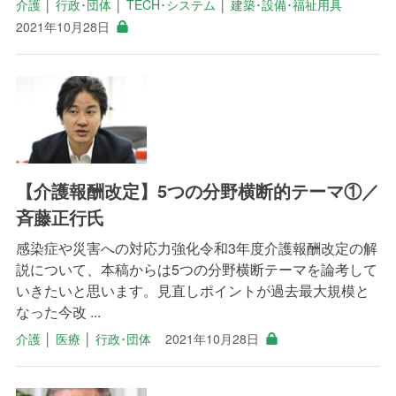
介護
│
行政･団体
│
TECH･システム
│
建築･設備･福祉用具
2021年10月28日
【介護報酬改定】5つの分野横断的テーマ①／
斉藤正行氏
感染症や災害への対応力強化令和3年度介護報酬改定の解
説について、本稿からは5つの分野横断テーマを論考して
いきたいと思います。見直しポイントが過去最大規模と
なった今改 ...
介護
│
医療
│
行政･団体
2021年10月28日