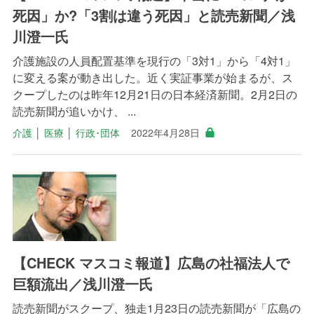
死因」か?「3割は違う死因」と読売新聞／浅
川澄一氏
介護施設の人員配置基準を現行の「3対1」から「4対1」
に変える案が動き出した。近く実証事業が始まるが、ス
クープしたのは昨年12月21日の日本経済新聞。2月2日の
読売新聞が追いかけ、 ...
介護
│
医療
│
行政･団体
2022年4月28日
【CHECK マスコミ報道】広島の社福法人で
巨額流出／浅川澄一氏
読売新聞がスクープ、独走1月23日の読売新聞が「広島の