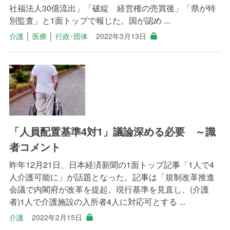
社福法人30億流出」「破綻 経営権の売買後」「県が特
別監査」と1面トップで報じた。国が認め ...
介護
│
医療
│
行政･団体
2022年3月13日
「人員配置基準4対1」議論深める必要 ～識
者コメント
昨年12月21日、日本経済新聞の1面トップ記事「1人で4
人介護可能に」が話題となった。記事は「規制改革推進
会議で内閣府が改革を提起。現行基準を見直し、(介護
者)1人で介護施設の入所者4人に対応可とする ...
介護
2022年2月15日