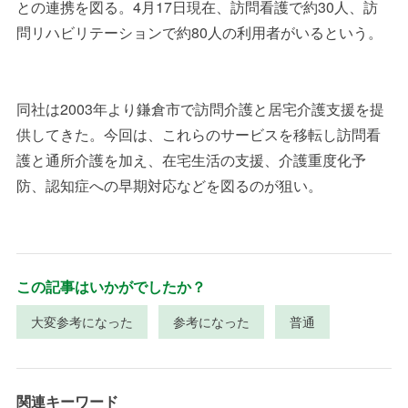
との連携を図る。
4
月
17
日現在、訪問看護で約
30
人、訪
問リハビリテーションで約
80
人の利用者がいるという。
同社は
2003
年より鎌倉市で訪問介護と居宅介護支援を提
供してきた。今回は、これらのサービスを移転し訪問看
護と通所介護を加え、在宅生活の支援、介護重度化予
防、認知症への早期対応などを図るのが狙い。
この記事はいかがでしたか？
大変参考になった
参考になった
普通
関連キーワード