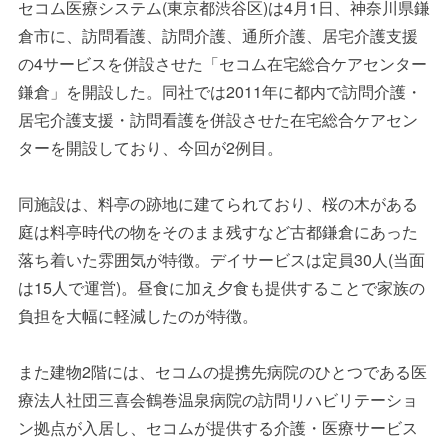
セコム医療システム
(
東京都渋谷区
)
は
4
月
1
日、神奈川県鎌
倉市に、訪問看護、訪問介護、通所介護、居宅介護支援
の
4
サービスを併設させた「セコム在宅総合ケアセンター
鎌倉」を開設した。同社では
2011
年に都内で訪問介護・
居宅介護支援・訪問看護を併設させた在宅総合ケアセン
ターを開設しており、今回が
2
例目。
同施設は、料亭の跡地に建てられており、桜の木がある
庭は料亭時代の物をそのまま残すなど古都鎌倉にあった
落ち着いた雰囲気が特徴。デイサービスは定員
30
人
(
当面
は
15
人で運営
)
。昼食に加え夕食も提供することで家族の
負担を大幅に軽減したのが特徴。
また建物
2
階には、セコムの提携先病院のひとつである医
療法人社団三喜会鶴巻温泉病院の訪問リハビリテーショ
ン拠点が入居し、セコムが提供する介護・医療サービス