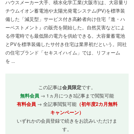
ハウスメーカー大手、積水化学工業(大阪市)は、大容量リ
チウムイオン蓄電池や太陽光発電システム(PV)を標準装
備した「減災型」サービス付き高齢者向け住宅『進・ハ
ーベストメント』の販売を開始した。自然災害などによ
る停電時でも最低限の電力を供給できる。大容量蓄電池
とPVを標準装備したサ付き住宅は業界初だという。同社
の住宅ブランド「セキスイハイム」では、リフォーム
を ...
この記事は
会員限定
です。
無料会員
→ 1ヵ月につき3記事まで閲覧可能
有料会員
→ 全記事閲覧可能
（初年度2カ月無料
キャンペーン）
いずれかの会員登録で続きをお読みいただけま
す。