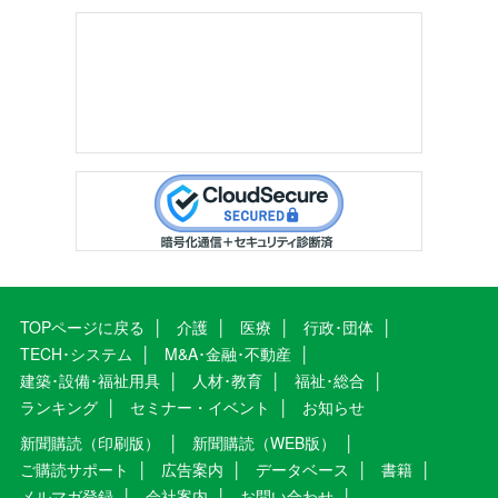
TOPページに戻る
介護
医療
行政･団体
TECH･システム
M&A･金融･不動産
建築･設備･福祉用具
人材･教育
福祉･総合
ランキング
セミナー・イベント
お知らせ
新聞購読（印刷版）
新聞購読（WEB版）
ご購読サポート
広告案内
データベース
書籍
メルマガ登録
会社案内
お問い合わせ