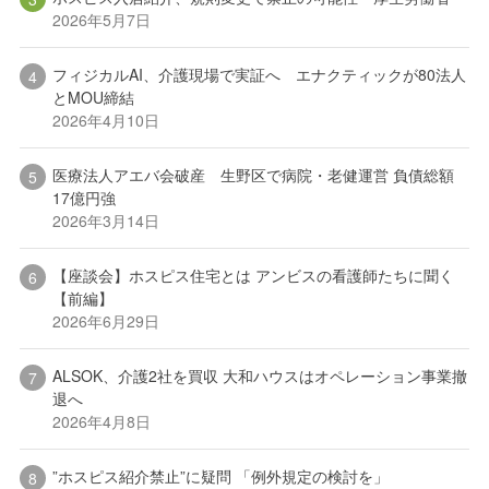
2026年5月7日
フィジカルAI、介護現場で実証へ エナクティックが80法人
とMOU締結
2026年4月10日
医療法人アエバ会破産 生野区で病院・老健運営 負債総額
17億円強
2026年3月14日
【座談会】ホスピス住宅とは アンビスの看護師たちに聞く
【前編】
2026年6月29日
ALSOK、介護2社を買収 大和ハウスはオペレーション事業撤
退へ
2026年4月8日
”ホスピス紹介禁止”に疑問 「例外規定の検討を」