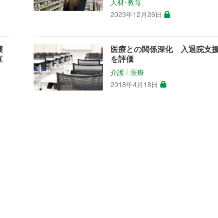
人材･教育
2023年12月26日
獲
医療との関係深化 入退院支
直
を評価
介護
医療
│
2018年4月18日