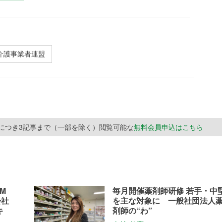
介護事業者連盟
月につき3記事まで（一部を除く）閲覧可能な
無料会員申込はこちら
M
毎月開催薬剤師研修 若手・中
会社
を主な対象に 一般社団法人
キ
剤師の“わ”