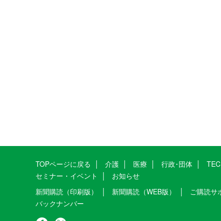
TOPページに戻る
介護
医療
行政･団体
TE
セミナー・イベント
お知らせ
新聞購読（印刷版）
新聞購読（WEB版）
ご購読サ
バックナンバー