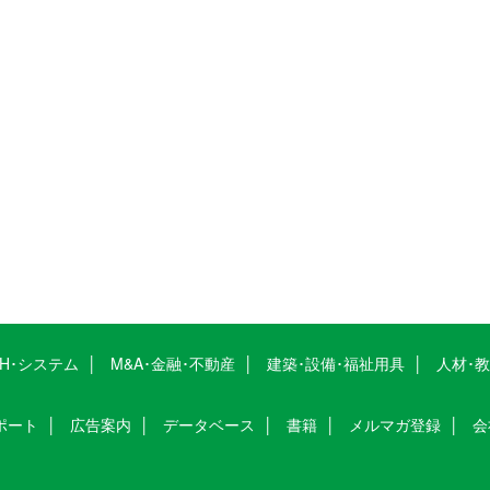
CH･システム
M&A･金融･不動産
建築･設備･福祉用具
人材･
ポート
広告案内
データベース
書籍
メルマガ登録
会