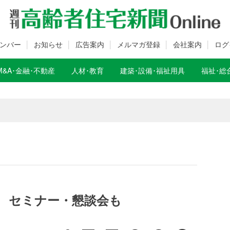
ンバー
お知らせ
広告案内
メルマガ登録
会社案内
ログ
M&A･金融･不動産
人材･教育
建築･設備･福祉用具
福祉･総
数変更のお知らせ
数変更のお知らせ
 セミナー・懇談会も