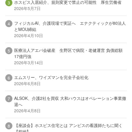
ホスピス入居紹介、規則変更で禁止の可能性 厚生労働省
2026年5月7日
フィジカルAI、介護現場で実証へ エナクティックが80法人
とMOU締結
2026年4月10日
医療法人アエバ会破産 生野区で病院・老健運営 負債総額
17億円強
2026年3月14日
エムスリー、ワイズマンを完全子会社化
2026年6月8日
ALSOK、介護2社を買収 大和ハウスはオペレーション事業撤
退へ
2026年4月8日
【座談会】ホスピス住宅とは アンビスの看護師たちに聞く
【前編】