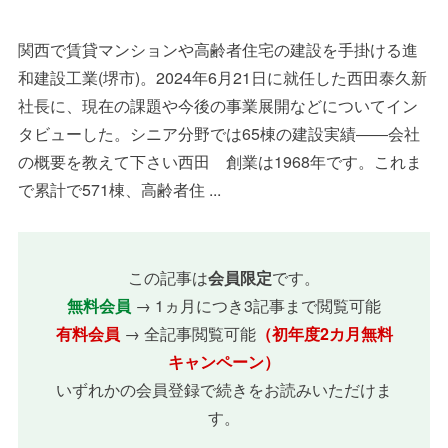
関西で賃貸マンションや高齢者住宅の建設を手掛ける進
和建設工業(堺市)。2024年6月21日に就任した西田泰久新
社長に、現在の課題や今後の事業展開などについてイン
タビューした。シニア分野では65棟の建設実績――会社
の概要を教えて下さい西田 創業は1968年です。これま
で累計で571棟、高齢者住 ...
この記事は
会員限定
です。
無料会員
→ 1ヵ月につき3記事まで閲覧可能
有料会員
→ 全記事閲覧可能
（初年度2カ月無料
キャンペーン）
いずれかの会員登録で続きをお読みいただけま
す。