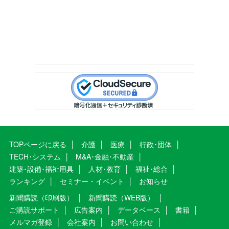
TOPページに戻る
介護
医療
行政･団体
TECH･システム
M&A･金融･不動産
建築･設備･福祉用具
人材･教育
福祉･総合
ランキング
セミナー・イベント
お知らせ
新聞購読（印刷版）
新聞購読（WEB版）
ご購読サポート
広告案内
データベース
書籍
メルマガ登録
会社案内
お問い合わせ