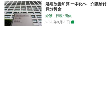
処遇改善加算 一本化へ 介護給付
費分科会
介護
行政･団体
│
2023年9月20日