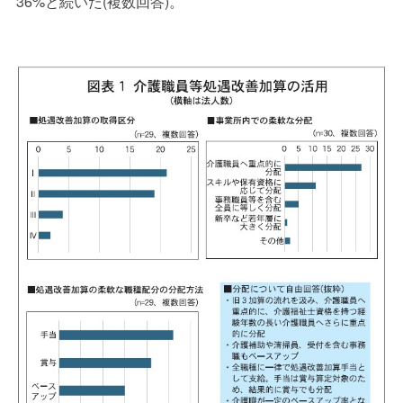
36%
と続いた
(
複数回答
)
。