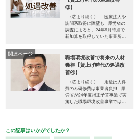
③】
〈②より続く〉 医療法人や
訪問系取得に障壁も 厚労省の
調査によると、24年9月時点で
新加算を取得していた事業所は
全体の95.5%に上り、さら…
職場環境改善で将来の人材
獲得【賃上げ時代の処遇改
善④】
〈③より続く〉 用途は人件
費のみ研修費は事業者負担 厚
労省が24年度補正予算事業で実
施した職場環境改善事業では、
研修や職場環境の改善にも補
助…
この記事はいかがでしたか？