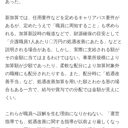
あった。
新加算では、任用要件などを定めるキャリアパス要件が
あるが、定めたうえで「職員に周知すること」も求めら
れる。加算新設時の報道などで、財源確保の目安として
「介護職員
1
人あたり〇万円の処遇改善にあたる」などと
説明される場合がある。しかし、実際に支給される額が
その金額に当てはまるわけではない。事業所規模により
加算額が少額であったり、柔軟な配分により加算対象外
の職種にも配分されたりする。また、配分時に「処遇改
善手当」など、処遇改善加算を用いた額とわかる形の場
合もある一方で、給与や賞与での分配では金額が見えに
くい。
これらが職員へ誤解を生む理由になりかねない。「運営
指導でも、処遇改善に関する指導が以前より厳しくなっ