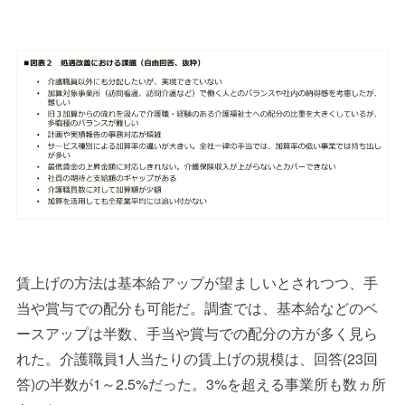
賃上げの方法は基本給アップが望ましいとされつつ、手
当や賞与での配分も可能だ。調査では、基本給などのベ
ースアップは半数、手当や賞与での配分の方が多く見ら
れた。介護職員
1
人当たりの賃上げの規模は、回答
(23
回
答
)
の半数が
1
～
2.5%
だった。
3%
を超える事業所も数ヵ所