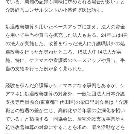
ている。周知の記録も同様に求められる場合が多い」と
介護経営コンサルタントの小濱道博氏は話す。
処遇改善加算を用いたベースアップに加え、法人の資金
を用いて手当や賞与を拡充した法人もある。
24
年には
4
割
の法人が実施した。改善を行った法人に介護職以外の処
遇改善を行ったか尋ねたところ、
15
法人中
14
法人が実
施。特に、ケアマネや看護師のベースアップや賞与、手
当の支給を行った例が多く見られた。
経験を積んだ介護職がケアマネになる事例もあるが、ケ
アマネは処遇改善加算の対象外。一般社団法人日本介護
支援専門員協会
(
東京都千代田区
)
の柴口里則会長は「介護
職との処遇の差が生じ、高齢化や若年層の空洞化を招い
ている」と指摘する。同協会は、居宅介護支援事業所も
処遇改善加算の対象にすることを求め、署名活動などを