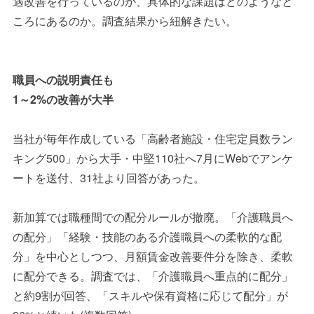
遇改善を行っているのか、具体的な課題はどのようなと
ころにあるのか。調査結果から紐解きたい。
職員への説明責任も
1～2%の改善が大半
当社が毎年作成している「高齢者施設・住宅定員数ラン
キング
500
」から大手・中堅
110
社へ
7
月に
Web
でアンケ
ートを送付、
31
社より回答があった。
新加算では職種間での配分ルールが撤廃。「介護職員へ
の配分」「経験・技能のある介護職員への柔軟的な配
分」を中心としつつ、月額賃金改善要件分を除き、柔軟
に配分できる。調査では、「介護職員へ重点的に配分」
と約
9
割が回答、「スキルや保有資格に応じて配分」が