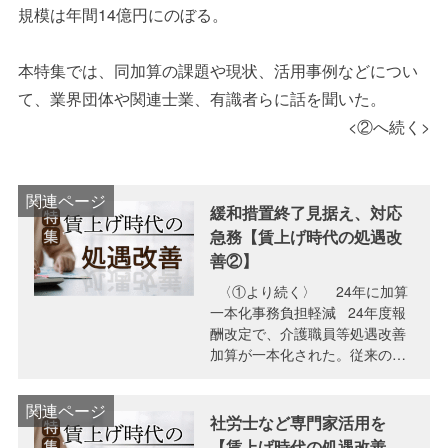
規模は年間
14
億円にのぼる。
本特集では、同加算の課題や現状、活用事例などについ
て、業界団体や関連士業、有識者らに話を聞いた。
<②へ続く>
緩和措置終了見据え、対応
急務【賃上げ時代の処遇改
善②】
〈①より続く〉 24年に加算
一本化事務負担軽減 24年度報
酬改定で、介護職員等処遇改善
加算が一本化された。従来の処
遇改善加算・特定処遇改善加…
社労士など専門家活用を
【賃上げ時代の処遇改善