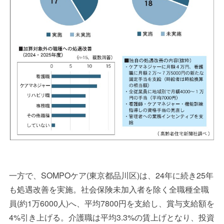
一方で、
SOMPO
ケア
(
東京都品川区
)
は、
24
年に続き
25
年
も処遇改善を実施。社会保険未加入者を除く全職種全職
員
(
約
1
万
6000
人
)
へ、平均
7800
円を支給し、賞与支給額を
4%
引き上げる。介護職は平均
3.3%
の賃上げとなり、投資