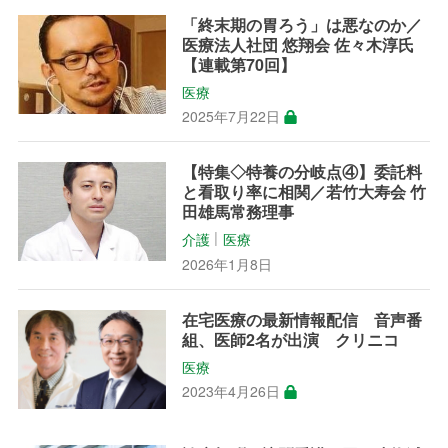
「終末期の胃ろう」は悪なのか／
医療法人社団 悠翔会 佐々木淳氏
【連載第70回】
医療
2025年7月22日
【特集◇特養の分岐点④】委託料
と看取り率に相関／若竹大寿会 竹
田雄馬常務理事
介護
医療
│
2026年1月8日
在宅医療の最新情報配信 音声番
組、医師2名が出演 クリニコ
医療
2023年4月26日