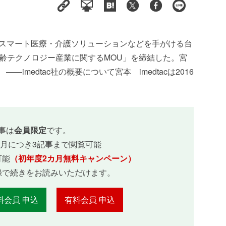
日、スマート医療・介護ソリューションなどを手がける台
本 高齢テクノロジー産業に関するMOU」を締結した。宮
imedtac社の概要について宮本 imedtacは2016
事は
会員限定
です。
ヵ月につき3記事まで閲覧可能
可能
（初年度2カ月無料キャンペーン）
録で続きをお読みいただけます。
料会員 申込
有料会員 申込