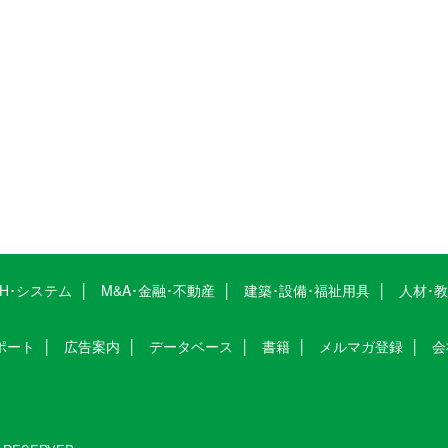
CH･システム
M&A･金融･不動産
建築･設備･福祉用具
人材･
ポート
広告案内
データベース
書籍
メルマガ登録
会