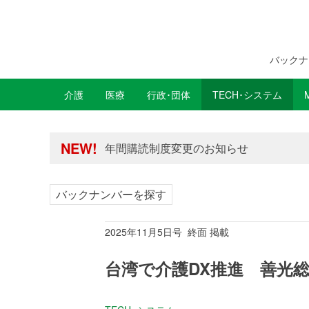
バックナ
介護
医療
行政･団体
TECH･システム
年間購読制度変更のお知らせ
高齢者住宅新聞 無料会員の皆様へ閲覧本
NEW!
年間購読制度変更のお知らせ
高齢者住宅新聞 無料会員の皆様へ閲覧本
バックナンバーを探す
2025年11月5日号 終面 掲載
台湾で介護DX推進 善光