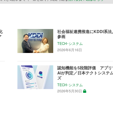
化
社会福祉連携推進にKDDI系法
ア
参画
TECH･システム
2026年6月16日
用
認知機能を5段階評価 アプリ
AIが判定／日本テクトシステ
ズ
TECH･システム
2026年5月30日