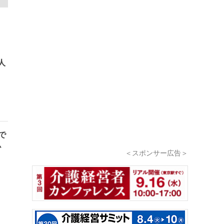
人
で
ム
＜スポンサー広告＞