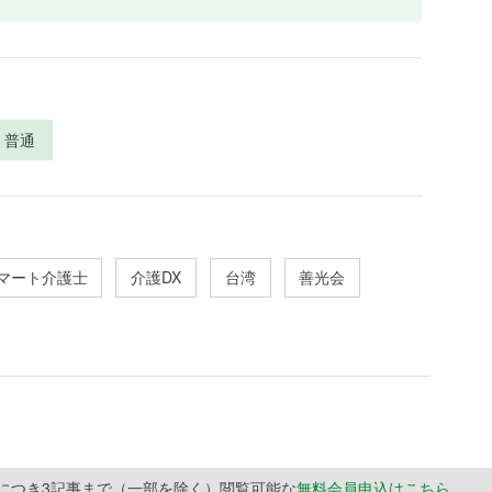
普通
マート介護士
介護DX
台湾
善光会
月につき3記事まで（一部を除く）閲覧可能な
無料会員申込はこちら