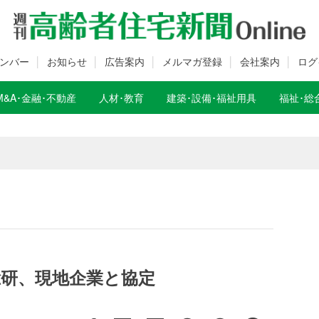
ンバー
お知らせ
広告案内
メルマガ登録
会社案内
ログ
M&A･金融･不動産
人材･教育
建築･設備･福祉用具
福祉･総
数変更のお知らせ
数変更のお知らせ
総研、現地企業と協定