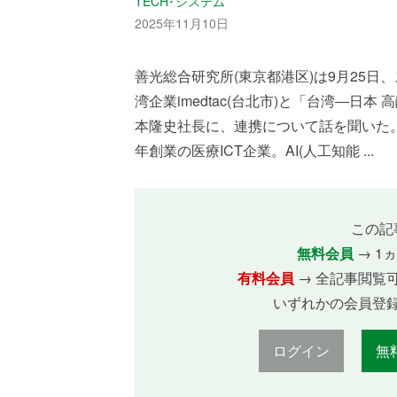
TECH･システム
2025年11月10日
善光総合研究所(東京都港区)は9月25
湾企業imedtac(台北市)と「台湾―日
本隆史社長に、連携について話を聞いた。 ――
年創業の医療ICT企業。AI(人工知能 ...
この記
無料会員
→ 1
有料会員
→ 全記事閲覧
いずれかの会員登
ログイン
無