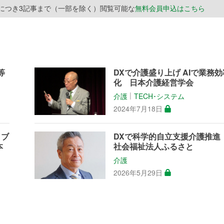
月につき3記事まで（一部を除く）閲覧可能な
無料会員申込はこちら
等
DXで介護盛り上げ AIで業務効
化 日本介護経営学会
介護
TECH･システム
│
2024年7月18日
／ブ
DXで科学的自立支援介護推
本
社会福祉法人ふるさと
介護
2026年5月29日