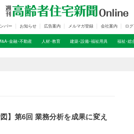
ンバー
お知らせ
広告案内
メルマガ登録
会社案内
ログ
M&A･金融･不動産
人材･教育
建築･設備･福祉用具
福祉･総
数変更のお知らせ
数変更のお知らせ
図】第6回 業務分析を成果に変え