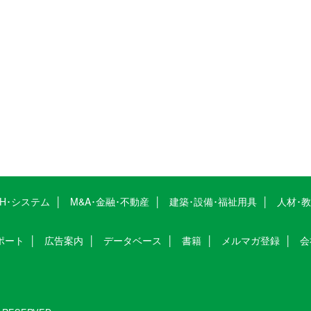
CH･システム
M&A･金融･不動産
建築･設備･福祉用具
人材･
ポート
広告案内
データベース
書籍
メルマガ登録
会