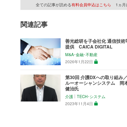
全ての記事が読める
有料会員申込はこちら
1ヵ
関連記事
善光総研を子会社化 通信技術
提供 CAICA DIGITAL
M&A･金融･不動産
2026年1月22日
第30回 介護DXへの取り組み
ルーオーシャンシステム 岡
健治氏
介護
TECH･システム
│
2023年11月4日