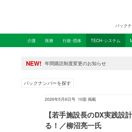
バックナ
介護
医療
行政･団体
TECH･システム
年間購読制度変更のお知らせ
高齢者住宅新聞 無料会員の皆様へ閲覧本
NEW!
年間購読制度変更のお知らせ
高齢者住宅新聞 無料会員の皆様へ閲覧本
バックナンバーを探す
2026年5月6日号 10面 掲載
【若手施設長のDX実践設計
る！／柳沼亮一氏