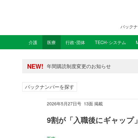
バックナ
介護
医療
行政･団体
TECH･システム
年間購読制度変更のお知らせ
高齢者住宅新聞 無料会員の皆様へ閲覧本
年間購読制度変更のお知らせ
NEW!
高齢者住宅新聞 無料会員の皆様へ閲覧本
バックナンバーを探す
2026年5月27日号 13面 掲載
9割が「入職後にギャップ