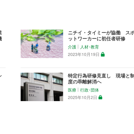
業
ニチイ・タイミーが協働 ス
機
ットワーカーに初任者研修
介護
人材･教育
│
2023年10月19日
シ
特定行為研修見直し 現場と
度の乖離解消へ
医療
行政･団体
│
2025年10月2日