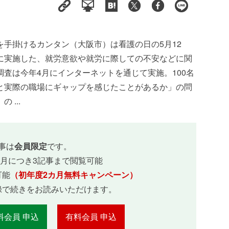
手掛けるカンタン（大阪市）は看護の日の5月12
に実施した、就労意欲や就労に際しての不安などに関
査は今年4月にインターネットを通じて実施。100名
と実際の職場にギャップを感じたことがあるか」の問
...
事は
会員限定
です。
ヵ月につき3記事まで閲覧可能
可能
（初年度2カ月無料キャンペーン）
録で続きをお読みいただけます。
料会員 申込
有料会員 申込