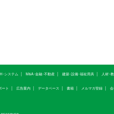
CH･システム
M&A･金融･不動産
建築･設備･福祉用具
人材･
ポート
広告案内
データベース
書籍
メルマガ登録
会