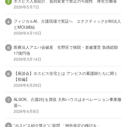
ホスピス入居紹介、規則変更で禁止の可能性 厚生労働省
2026年5月7日
フィジカルAI、介護現場で実証へ エナクティックが80法人
とMOU締結
2026年4月10日
医療法人アエバ会破産 生野区で病院・老健運営 負債総額
17億円強
2026年3月14日
【座談会】ホスピス住宅とは アンビスの看護師たちに聞く
【前編】
2026年6月29日
ALSOK、介護2社を買収 大和ハウスはオペレーション事業撤
退へ
2026年4月8日
”ホスピス紹介禁止”に疑問 「例外規定の検討を」