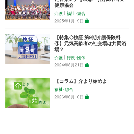
健康協会
介護
福祉･総合
│
2025年1月19日
【特集◇検証 第9期介護保険料
④】元気高齢者の社交場は共同浴
場？
介護
行政･団体
│
2024年8月21日
【コラム】介より始めよ
福祉･総合
2026年6月10日