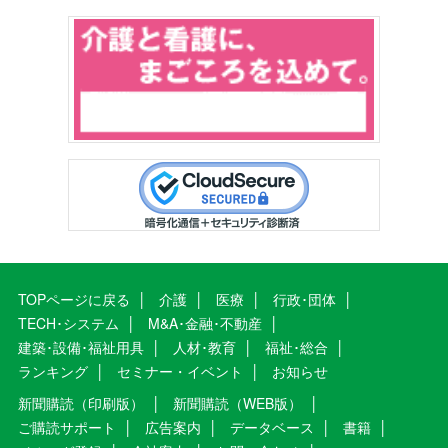
TOPページに戻る
介護
医療
行政･団体
TECH･システム
M&A･金融･不動産
建築･設備･福祉用具
人材･教育
福祉･総合
ランキング
セミナー・イベント
お知らせ
新聞購読（印刷版）
新聞購読（WEB版）
ご購読サポート
広告案内
データベース
書籍