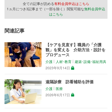
全ての記事が読める
有料会員申込はこちら
1ヵ月につき3記事まで（一部を除く）閲覧可能な
無料会員申込
はこちら
関連記事
【ケアを見直す】職員の「介護
観」を変える 介助方法・設計を
プロデュース
介護
人材･教育
建築･設備･福祉用具
│
│
2023年9月14日
遠隔診療 訪看補助を評価
介護
医療
│
2026年6月17日