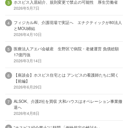
ホスピス入居紹介、規則変更で禁止の可能性 厚生労働省
2026年5月7日
フィジカルAI、介護現場で実証へ エナクティックが80法人
とMOU締結
2026年4月10日
医療法人アエバ会破産 生野区で病院・老健運営 負債総額
17億円強
2026年3月14日
【座談会】ホスピス住宅とは アンビスの看護師たちに聞く
【前編】
2026年6月29日
ALSOK、介護2社を買収 大和ハウスはオペレーション事業撤
退へ
2026年4月8日
”ホスピス紹介禁止”に疑問 「例外規定の検討を」