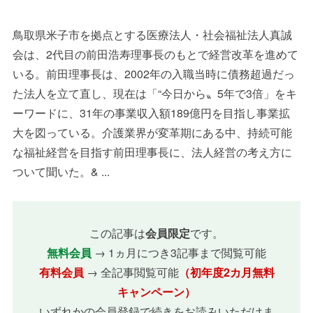
鳥取県米子市を拠点とする医療法人・社会福祉法人真誠
会は、2代目の前田浩寿理事長のもとで経営改革を進めて
いる。前田理事長は、2002年の入職当時に債務超過だっ
た法人を立て直し、現在は「“今日から〟5年で3倍」をキ
ーワードに、31年の事業収入額189億円を目指し事業拡
大を図っている。介護業界が変革期にある中、持続可能
な福祉経営を目指す前田理事長に、法人経営の考え方に
ついて聞いた。& ...
この記事は
会員限定
です。
無料会員
→ 1ヵ月につき3記事まで閲覧可能
有料会員
→ 全記事閲覧可能
（初年度2カ月無料
キャンペーン）
いずれかの会員登録で続きをお読みいただけま