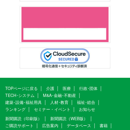
TOPページに戻る
介護
医療
行政･団体
TECH･システム
M&A･金融･不動産
建築･設備･福祉用具
人材･教育
福祉･総合
ランキング
セミナー・イベント
お知らせ
新聞購読（印刷版）
新聞購読（WEB版）
ご購読サポート
広告案内
データベース
書籍