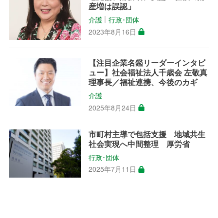
産増は誤認」
介護
行政･団体
│
2023年8月16日
【注目企業名鑑リーダーインタビ
ュー】社会福祉法人千歳会 左敬真
理事長／福祉連携、今後のカギ
介護
2025年8月24日
市町村主導で包括支援 地域共生
社会実現へ中間整理 厚労省
行政･団体
2025年7月11日