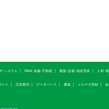
CH･システム
M&A･金融･不動産
建築･設備･福祉用具
人材･
ポート
広告案内
データベース
書籍
メルマガ登録
会