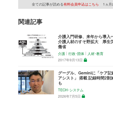
全ての記事が読める
有料会員申込はこちら
1ヵ
関連記事
介護入門研修、来年から導入
介護人材のすそ野拡大 厚生
働省
介護
行政･団体
人材･教育
│
│
2017年9月13日
グーグル、Geminiに「ケア記
アシスト」 搭載 記録時間2割
も
TECH･システム
2026年7月5日