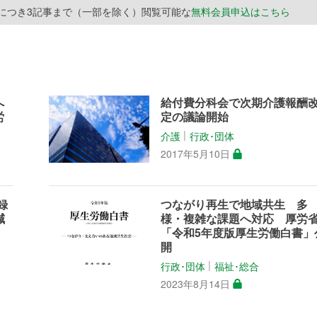
月につき3記事まで（一部を除く）閲覧可能な
無料会員申込はこちら
へ
給付費分科会で次期介護報酬
労
定の議論開始
介護
行政･団体
│
2017年5月10日
録
つながり再生で地域共生 多
減
様・複雑な課題へ対応 厚労
「令和5年度版厚生労働白書」
開
行政･団体
福祉･総合
│
2023年8月14日