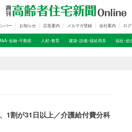
ンバー
お知らせ
広告案内
メルマガ登録
会社案内
ログ
M&A･金融･不動産
人材･教育
建築･設備･福祉用具
福祉･総
数変更のお知らせ
数変更のお知らせ
、1割が31日以上／介護給付費分科