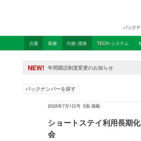
バックナ
介護
医療
行政･団体
TECH･システム
年間購読制度変更のお知らせ
高齢者住宅新聞 無料会員の皆様へ閲覧本
NEW!
年間購読制度変更のお知らせ
高齢者住宅新聞 無料会員の皆様へ閲覧本
バックナンバーを探す
2026年7月1日号 5面 掲載
ショートステイ利用長期化
会