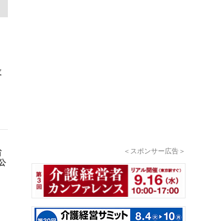
改
＜スポンサー広告＞
省
公