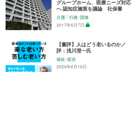
グループホーム、医療ニーズ対応
へ 認知症施策を議論 社保審
介護
行政･団体
│
2017年6月7日
【書評】人はどう老いるのか／
評：浅川澄一氏
福祉･総合
2024年6月16日