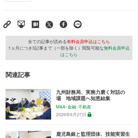
全ての記事が読める
有料会員申込はこちら
1ヵ月につき3記事まで（一部を除く）閲覧可能な
無料会員申込
はこちら
関連記事
九州財務局、実務力磨く対話の
場 地域課題へ知恵結集
M&A･金融･不動産
2026年6月27日
鹿児島銀と監理団体、技能実習生