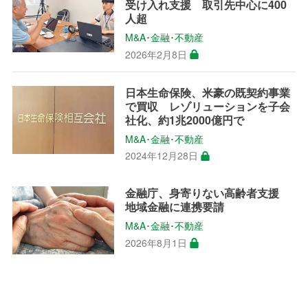
受け入れ支援 取引先中心に400
人超
M&A･金融･不動産
2026年2月8日
日本生命保険、米豪の既契約事業
で買収 レゾリューションを子会
社化、約1兆2000億円で
M&A･金融･不動産
2024年12月28日
金融庁、身寄りない高齢者支援
地域金融に連携要請
M&A･金融･不動産
2026年8月1日