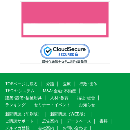
TOPページに戻る
介護
医療
行政･団体
TECH･システム
M&A･金融･不動産
建築･設備･福祉用具
人材･教育
福祉･総合
ランキング
セミナー・イベント
お知らせ
新聞購読（印刷版）
新聞購読（WEB版）
ご購読サポート
広告案内
データベース
書籍
メルマガ登録
会社案内
お問い合わせ