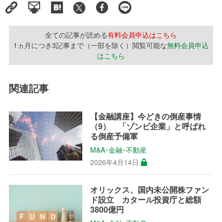
全ての記事が読める
有料会員申込はこちら
1ヵ月につき3記事まで（一部を除く）閲覧可能な
無料会員申込
はこちら
関連記事
【金融講座】今どきの倒産事情
（9） 「ゾンビ企業」と呼ばれ
る倒産予備軍
M&A･金融･不動産
2026年4月14日
オリックス、国内未公開株ファン
ド設立 カタール投資庁と総額
3800億円