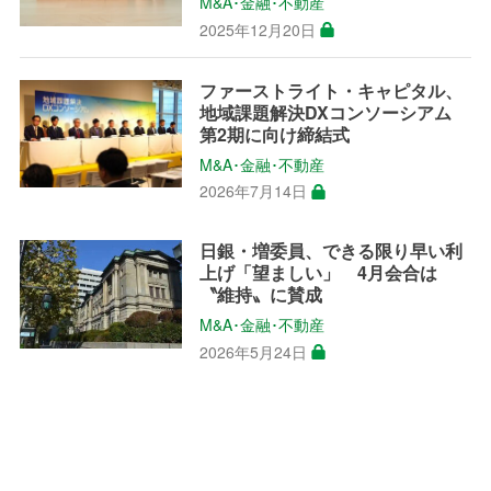
M&A･金融･不動産
2025年12月20日
ファーストライト・キャピタル、
地域課題解決DXコンソーシアム
第2期に向け締結式
M&A･金融･不動産
2026年7月14日
日銀・増委員、できる限り早い利
上げ「望ましい」 4月会合は
〝維持〟に賛成
M&A･金融･不動産
2026年5月24日