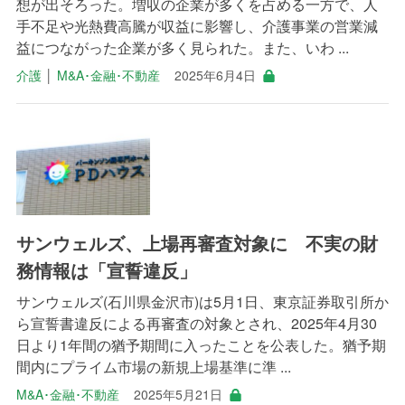
想が出そろった。増収の企業が多くを占める一方で、人
手不足や光熱費高騰が収益に影響し、介護事業の営業減
益につながった企業が多く見られた。また、いわ ...
介護
│
M&A･金融･不動産
2025年6月4日
サンウェルズ、上場再審査対象に 不実の財
務情報は「宣誓違反」
サンウェルズ(石川県金沢市)は5月1日、東京証券取引所か
ら宣誓書違反による再審査の対象とされ、2025年4月30
日より1年間の猶予期間に入ったことを公表した。猶予期
間内にプライム市場の新規上場基準に準 ...
M&A･金融･不動産
2025年5月21日