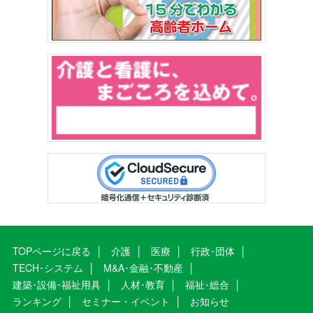
TOPページに戻る
介護
医療
行政･団体
TECH･システム
M&A･金融･不動産
建築･設備･福祉用具
人材･教育
福祉･総合
ランキング
セミナー・イベント
お知らせ