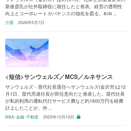
新俊彦氏が社外取締役に就任したと発表。経営の透明性
向上とコーポレートガバナンスの強化を図る。&nb ...
介護
2026年5月7日
<短信>サンウェルズ／MCS／ルネサンス
サンウェルズ・苗代社長退任へサンウェルズ(金沢市)は12
月1日、苗代亮達社長が辞任意向だと発表した。苗代社長
が私的利用の運転代行サービス費など約1600万円を経費
計上したことが、外 ...
M&A･金融･不動産
2025年12月10日