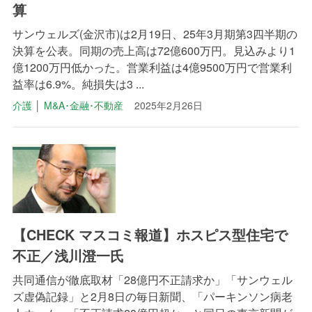
算
サンウェルズ(金沢市)は2月19日、25年3月期第3四半期の
決算を公表。同期の売上高は72億600万円。見込みより1
億1200万円低かった。営業利益は4億9500万円で営業利
益率は6.9%。純損失は3 ...
介護
│
M&A･金融･不動産
2025年2月26日
【CHECK マスコミ報道】ホスピス型住宅で
不正／浅川澄一氏
共同通信が徹底取材「28億円不正請求か」「サンウェル
ズ虚偽記録」と2月8日の毎日新聞、「パーキンソン病老