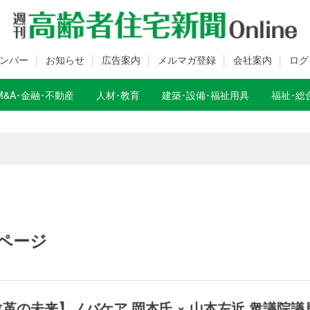
ンバー
お知らせ
広告案内
メルマガ登録
会社案内
ログ
M&A･金融･不動産
人材･教育
建築･設備･福祉用具
福祉･総
数変更のお知らせ
数変更のお知らせ
ページ
革の未来】ノバケア 岡本氏 × 山本左近 衆議院議