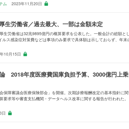
ステム
2023年11月20日
円 厚生労働省／過去最大、一部は金額未定
、厚生労働省は32兆9895億円の概算要求を公表した。一般会計の総額と
イルス感染症対策費などは事項のみ要求で具体額は示しておらず、年末
0年10月15日
 2018年度医療費国庫負担予算、3000億円上乗
回社会保障審議会医療保険部会」を開催。次期診療報酬改定の基本指針に関
算概算要求等や審査支払機関・データヘルス改革に関する報告が行われた。
13日