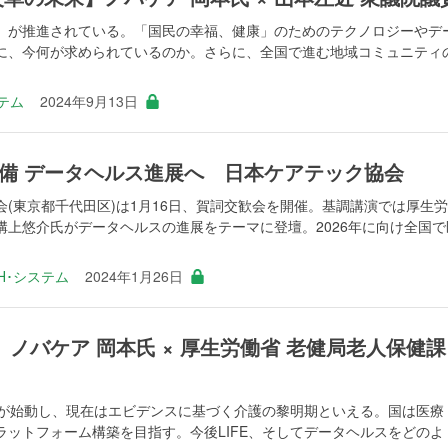
」が推進されている。「国民の幸福、健康」のためのテクノロジーやデ
に、今何が求められているのか。さらに、全国で進む地域コミュニティ
ステム
2024年9月13日
備 データヘルス進展へ 日本ケアテック協会
(東京都千代田区)は1月16日、賀詞交歓会を開催。基調講演では厚生
溝上悠介氏がデータヘルスの進展をテーマに登壇。2026年に向け全国で
CH･システム
2024年1月26日
】ノバケア 岡本氏 × 厚生労働省 老健局老人保健課
的介護)が始動し、現在はエビデンスに基づく介護の黎明期といえる。国は医療
ットフォーム構築を目指す。今後LIFE、そしてデータヘルスをどのよ ..