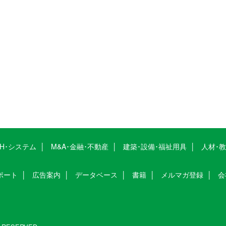
CH･システム
M&A･金融･不動産
建築･設備･福祉用具
人材･
ポート
広告案内
データベース
書籍
メルマガ登録
会