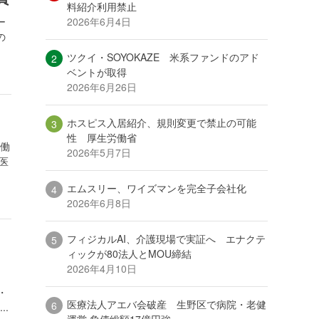
料紹介利用禁止
2026年6月4日
ー
の
ツクイ・SOYOKAZE 米系ファンドのアド
ベントが取得
2026年6月26日
ホスピス入居紹介、規則変更で禁止の可能
性 厚生労働省
労働
2026年5月7日
医
エムスリー、ワイズマンを完全子会社化
2026年6月8日
フィジカルAI、介護現場で実証へ エナクテ
ィックが80法人とMOU締結
2026年4月10日
・
医療法人アエバ会破産 生野区で病院・老健
.
運営 負債総額17億円強