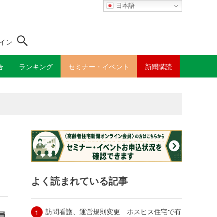
日本語
イン
合
ランキング
セミナー・イベント
新聞購読
よく読まれている記事
訪問看護、運営規則変更 ホスピス住宅で有
員