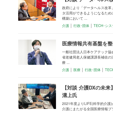
政府により「データヘルス改革
タ活用ができるようになるため
構築において ...
介護
│
行政･団体
│
TECH･シ
医療情報共有基盤を整
一般社団法人日本ケアテック協会
省老健局老人保健課課長補佐の
療 ...
介護
│
医療
│
行政･団体
│
TE
【対談 介護DXの未来
溝上氏
2021年度よりLIFE(科学
介護にまたがる全国医療情報プラ