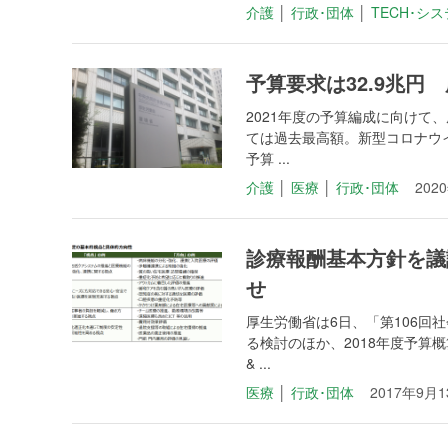
介護
│
行政･団体
│
TECH･シ
予算要求は32.9兆
2021年度の予算編成に向けて
ては過去最高額。新型コロナウ
予算 ...
介護
│
医療
│
行政･団体
202
診療報酬基本方針を議論
せ
厚生労働省は6日、「第106
る検討のほか、2018年度予
& ...
医療
│
行政･団体
2017年9月