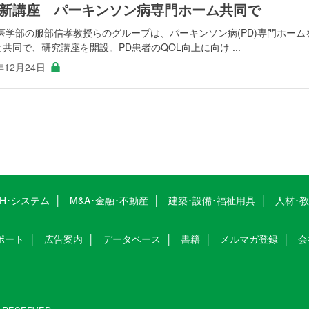
新講座 パーキンソン病専門ホーム共同で
学部の服部信孝教授らのグループは、パーキンソン病(PD)専門ホーム
共同で、研究講座を開設。PD患者のQOL向上に向け ...
年12月24日
CH･システム
M&A･金融･不動産
建築･設備･福祉用具
人材･
ポート
広告案内
データベース
書籍
メルマガ登録
会