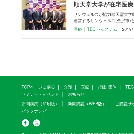
順天堂大学が在宅医療
サンウェルズが協力順天堂大学医
運営するサンウェルズ(金沢市)と
医療
│
TECH･システム
2019
TOPページに戻る
介護
医療
行政･団体
TE
セミナー・イベント
お知らせ
新聞購読（印刷版）
新聞購読（WEB版）
ご購読サ
バックナンバー