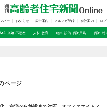
ンバー
お知らせ
広告案内
メルマガ登録
会社案内
ログ
M&A･金融･不動産
人材･教育
建築･設備･福祉用具
福祉･総
数変更のお知らせ
数変更のお知らせ
のページ
化、在宅から施設まで対応 オフィスエイド／