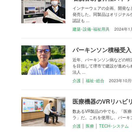
インナーウェアの企画、開発など
発売した。同製品はオリジナル
認証も ...
建築･設備･福祉用具
2024年1
パーキンソン積極受入 
近年、パーキンソン病などの特
を目指して堺市で建設が進められ
法人 ...
介護
│
福祉･総合
2023年10
医療機器のVRリハビリ 
数あるVR製品の中でも、「医療機
ラ」だ。これを使用し、パーキンソ
介護
│
医療
│
TECH･システム