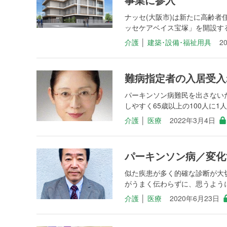
ナッセ(大阪市)は新たに高齢
ッセケアベイス宝塚」を開設する。&
介護
│
建築･設備･福祉用具
2
難病指定者の入居受入
パーキンソン病難民を出さない
しやすく65歳以上の100人に1人が
介護
│
医療
2022年3月4日
パーキンソン病／変化
似た疾患が多く的確な診断が大
がうまく伝わらずに、思うように
介護
│
医療
2020年6月23日