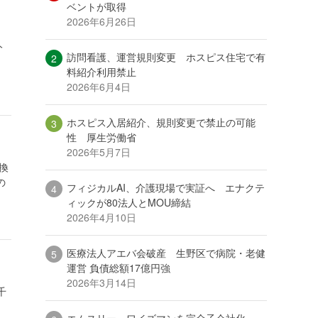
ベントが取得
2026年6月26日
人
訪問看護、運営規則変更 ホスピス住宅で有
料紹介利用禁止
2026年6月4日
ホスピス入居紹介、規則変更で禁止の可能
性 厚生労働省
2026年5月7日
換
の
フィジカルAI、介護現場で実証へ エナクテ
ィックが80法人とMOU締結
2026年4月10日
医療法人アエバ会破産 生野区で病院・老健
運営 負債総額17億円強
2026年3月14日
千
エムスリー、ワイズマンを完全子会社化