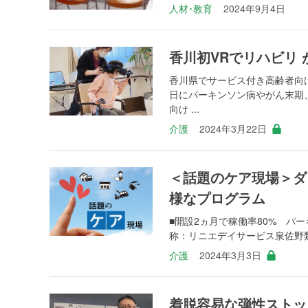
人材･教育
2024年9月4日
香川初VRでリハビリ
香川県でサービス付き高齢者向け
日にパーキンソン病やがん末期、
向け ...
介護
2024年3月22日
＜話題のケア現場＞ダ
様なプログラム
■開設2ヵ月で稼働率80% パ
称：リニエデイサービス泉佐野類型
介護
2024年3月3日
着脱容易な弾性ストッ