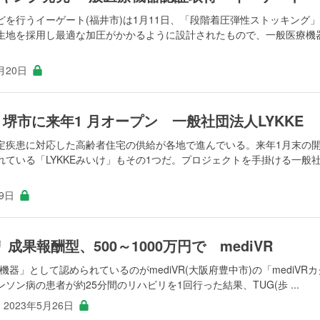
を行うイーゲート(福井市)は1月11日、「段階着圧弾性ストッキング
生地を採用し最適な加圧がかかるように設計されたもので、一般医療機
月20日
堺市に来年1 月オープン 一般社団法人LYKKE
定疾患に対応した高齢者住宅の供給が各地で進んでいる。来年1月末の
ている「LYKKEみいけ」もその1つだ。プロジェクトを手掛ける一般
月9日
成果報酬型、500～1000万円で mediVR
器」として認められているのがmediVR(大阪府豊中市)の「mediVRカ
ン病の患者が約25分間のリハビリを1回行った結果、TUG(歩 ...
2023年5月26日