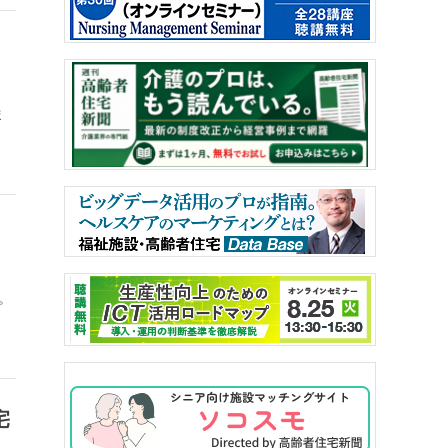
ま
。
宅