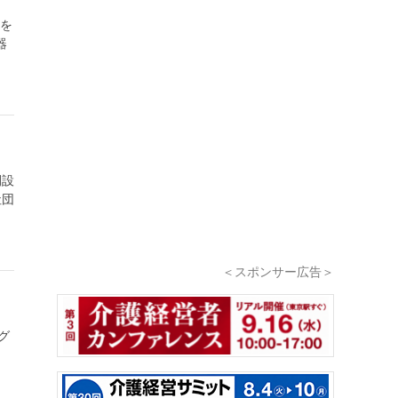
」を
器
開設
社団
＜スポンサー広告＞
グ