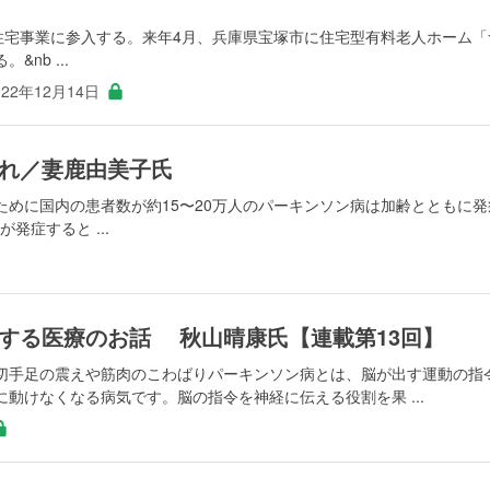
者住宅事業に参入する。来年4月、兵庫県宝塚市に住宅型有料老人ホーム「
nb ...
022年12月14日
れ／妻鹿由美子氏
ために国内の患者数が約15〜20万人のパーキンソン病は加齢とともに発
発症すると ...
する医療のお話 秋山晴康氏【連載第13回】
切手足の震えや筋肉のこわばりパーキンソン病とは、脳が出す運動の指
動けなくなる病気です。脳の指令を神経に伝える役割を果 ...