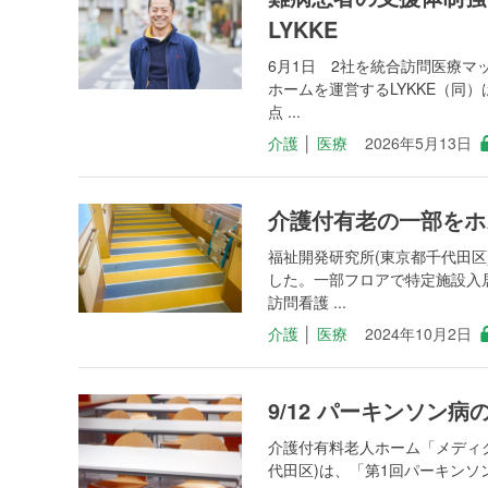
LYKKE
6月1日 2社を統合訪問医療
ホームを運営するLYKKE（同
点 ...
介護
│
医療
2026年5月13日
介護付有老の一部をホ
福祉開発研究所(東京都千代田
した。一部フロアで特定施設入
訪問看護 ...
介護
│
医療
2024年10月2日
9/12 パーキンソン病
介護付有料老人ホーム「メディク
代田区)は、「第1回パーキンソン