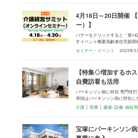
4月18日～20日開催
ー）】
バナーをクリックすると「第14
すイベント概要高齢者住宅新聞社は4
セミナー・イベント
2023年3
【特集◇増加するホスピ
自費訪看も活用
パーキンソン病に特化 専門性
筆頭はパーキンソン病に特化した
介護
│
医療
│
建築･設備･福祉
宝塚にパーキンソン病
事業に参入