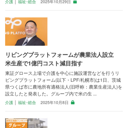
介護
│
福祉･総合
2025年10月29日
リビングプラットフォームが農業法人設立
米生産で1億円コスト減目指す
東証グロース上場で介護を中心に施設運営などを行うリ
ビングプラットフォーム(以下・LPF/札幌市)は1日、茨城
県つくば市に農地所有適格法人(旧呼称：農業生産法人)を
設立したと発表した。グループ内で米の生 ...
介護
│
福祉･総合
2025年10月8日