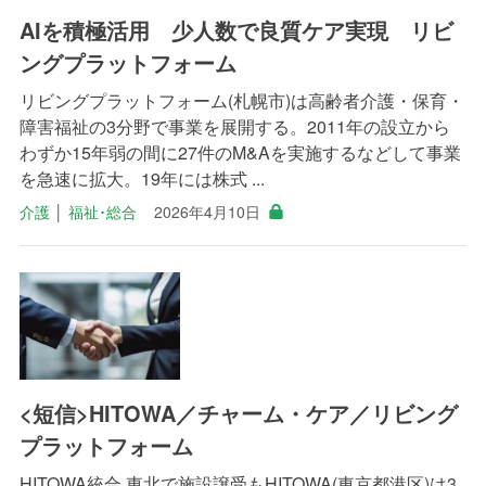
AIを積極活用 少人数で良質ケア実現 リビ
ングプラットフォーム
リビングプラットフォーム(札幌市)は高齢者介護・保育・
障害福祉の3分野で事業を展開する。2011年の設立から
わずか15年弱の間に27件のM&Aを実施するなどして事業
を急速に拡大。19年には株式 ...
介護
│
福祉･総合
2026年4月10日
<短信>HITOWA／チャーム・ケア／リビング
プラットフォーム
HITOWA統合 東北で施設譲受もHITOWA(東京都港区)は3