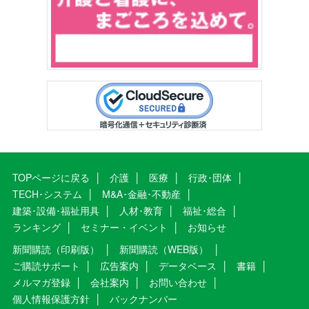
TOPページに戻る
介護
医療
行政･団体
TECH･システム
M&A･金融･不動産
建築･設備･福祉用具
人材･教育
福祉･総合
ランキング
セミナー・イベント
お知らせ
新聞購読（印刷版）
新聞購読（WEB版）
ご購読サポート
広告案内
データベース
書籍
メルマガ登録
会社案内
お問い合わせ
個人情報保護方針
バックナンバー