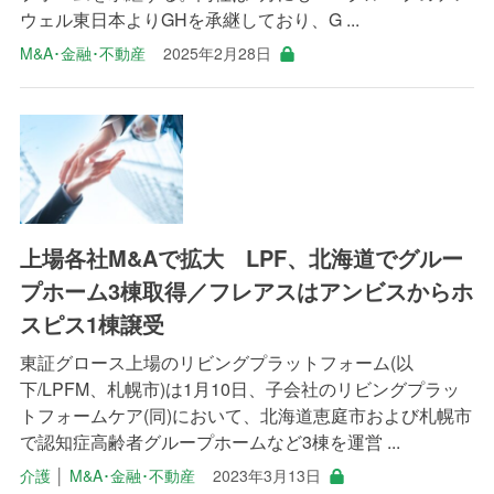
ウェル東日本よりGHを承継しており、G ...
M&A･金融･不動産
2025年2月28日
上場各社M&Aで拡大 LPF、北海道でグルー
プホーム3棟取得／フレアスはアンビスからホ
スピス1棟譲受
東証グロース上場のリビングプラットフォーム(以
下/LPFM、札幌市)は1月10日、子会社のリビングプラッ
トフォームケア(同)において、北海道恵庭市および札幌市
で認知症高齢者グループホームなど3棟を運営 ...
介護
│
M&A･金融･不動産
2023年3月13日