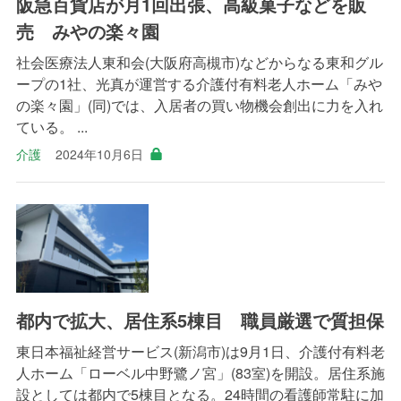
阪急百貨店が月1回出張、高級菓子などを販
売 みやの楽々園
社会医療法人東和会(大阪府高槻市)などからなる東和グル
ープの1社、光真が運営する介護付有料老人ホーム「みや
の楽々園」(同)では、入居者の買い物機会創出に力を入れ
ている。 ...
介護
2024年10月6日
都内で拡大、居住系5棟目 職員厳選で質担保
東日本福祉経営サービス(新潟市)は9月1日、介護付有料老
人ホーム「ローベル中野鷺ノ宮」(83室)を開設。居住系施
設としては都内で5棟目となる。24時間の看護師常駐に加