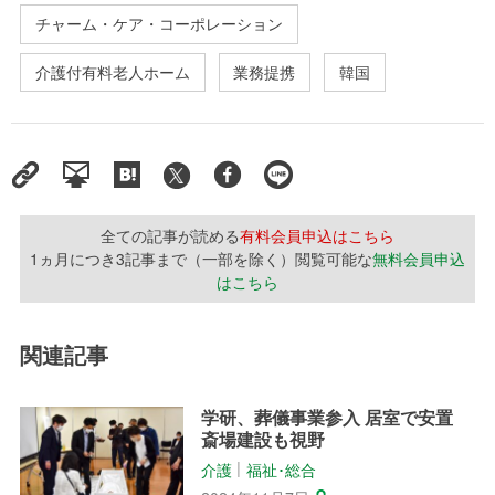
チャーム・ケア・コーポレーション
介護付有料老人ホーム
業務提携
韓国
全ての記事が読める
有料会員申込はこちら
1ヵ月につき3記事まで（一部を除く）閲覧可能な
無料会員申込
はこちら
関連記事
学研、葬儀事業参入 居室で安置
斎場建設も視野
介護
福祉･総合
│