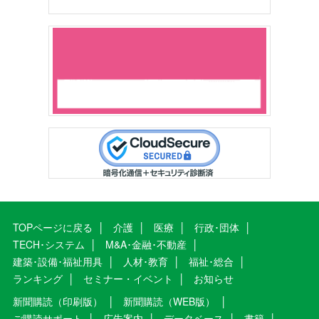
TOPページに戻る
介護
医療
行政･団体
TECH･システム
M&A･金融･不動産
建築･設備･福祉用具
人材･教育
福祉･総合
ランキング
セミナー・イベント
お知らせ
新聞購読（印刷版）
新聞購読（WEB版）
ご購読サポート
広告案内
データベース
書籍