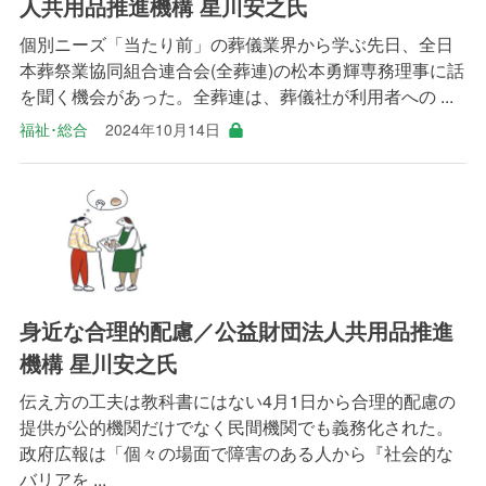
人共用品推進機構 星川安之氏
個別ニーズ「当たり前」の葬儀業界から学ぶ先日、全日
本葬祭業協同組合連合会(全葬連)の松本勇輝専務理事に話
を聞く機会があった。全葬連は、葬儀社が利用者への ...
福祉･総合
2024年10月14日
身近な合理的配慮／公益財団法人共用品推進
機構 星川安之氏
伝え方の工夫は教科書にはない4月1日から合理的配慮の
提供が公的機関だけでなく民間機関でも義務化された。
政府広報は「個々の場面で障害のある人から『社会的な
バリアを ...