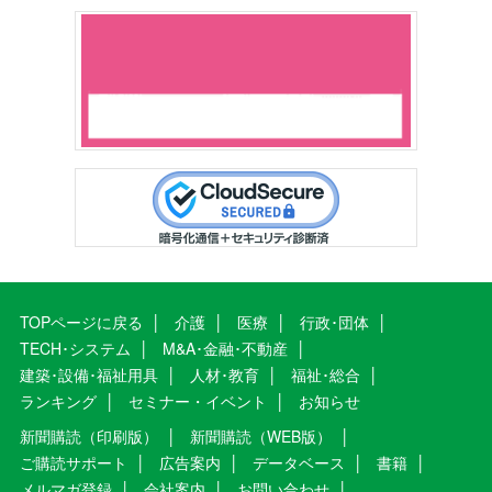
TOPページに戻る
介護
医療
行政･団体
TECH･システム
M&A･金融･不動産
建築･設備･福祉用具
人材･教育
福祉･総合
ランキング
セミナー・イベント
お知らせ
新聞購読（印刷版）
新聞購読（WEB版）
ご購読サポート
広告案内
データベース
書籍
メルマガ登録
会社案内
お問い合わせ