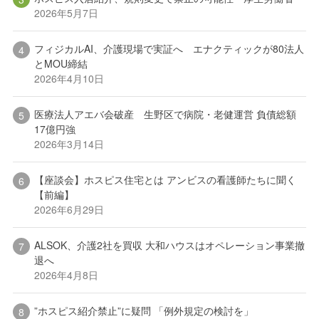
2026年5月7日
フィジカルAI、介護現場で実証へ エナクティックが80法人
とMOU締結
2026年4月10日
医療法人アエバ会破産 生野区で病院・老健運営 負債総額
17億円強
2026年3月14日
【座談会】ホスピス住宅とは アンビスの看護師たちに聞く
【前編】
2026年6月29日
ALSOK、介護2社を買収 大和ハウスはオペレーション事業撤
退へ
2026年4月8日
”ホスピス紹介禁止”に疑問 「例外規定の検討を」