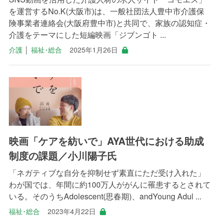
を運営するNo.K(大阪市)は、一般社団法人豊中市介護保
険事業者連絡会(大阪府豊中市)と共同で、家族の認知症・
介護をテーマにした短編映画「ジブンゴト ...
介護
│
福祉･総合
2025年1月26日
映画「ケアを紡いで」AYA世代における助成
制度の課題／小川陽子氏
「ネガティブな自分を抑制せず素直にただ受け入れた」
わが国では、年間に約100万人ががんに罹患するとされて
いる。そのうちAdolescent(思春期)、andYoung Adul ...
福祉･総合
2023年4月22日