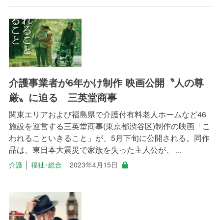
介護事業者が6年かけ制作 映画公開〝人の尊
厳〟に迫る 三英堂商事
関東エリアおよび福島県で介護付有料老人ホームなど46
施設を運営する三英堂商事(東京都渋谷区)制作の映画「こ
われることいきること」が、5月下旬に公開される。同作
品は、東日本大震災で家族を失った主人公が、 ...
介護
│
福祉･総合
2023年4月15日