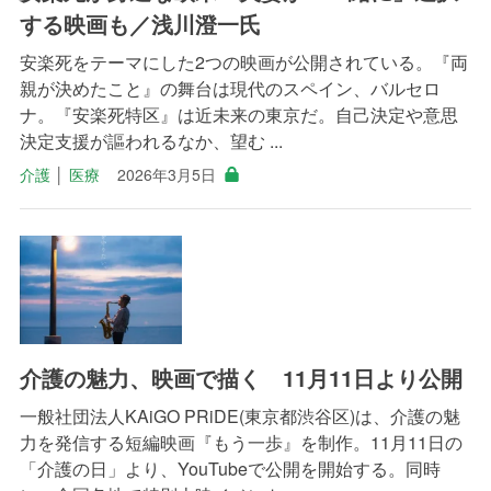
する映画も／浅川澄一氏
安楽死をテーマにした2つの映画が公開されている。『両
親が決めたこと』の舞台は現代のスペイン、バルセロ
ナ。『安楽死特区』は近未来の東京だ。自己決定や意思
決定支援が謳われるなか、望む ...
介護
│
医療
2026年3月5日
介護の魅力、映画で描く 11月11日より公開
一般社団法人KAiGO PRiDE(東京都渋谷区)は、介護の魅
力を発信する短編映画『もう一歩』を制作。11月11日の
「介護の日」より、YouTubeで公開を開始する。同時