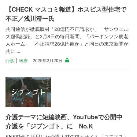
【CHECK マスコミ報道】ホスピス型住宅で
不正／浅川澄一氏
共同通信が徹底取材「28億円不正請求か」「サンウェル
ズ虚偽記録」と2月8日の毎日新聞、「パーキンソン病老
人ホーム」「不正請求28億円超か」と同日の東京新聞が
共に ...
介護
│
医療
2025年2月20日
介護テーマに短編映画、YouTubeで公開中
介護を「ジブンゴト」に No.K
SNS動画を活用した介護人材の求人サイト「コモエス」