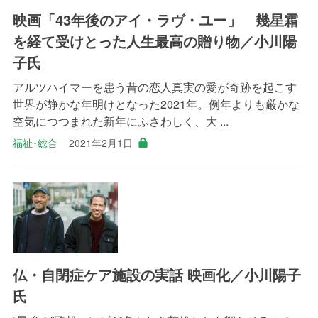
映画「43年後のアイ・ラヴ・ユー」 幾星霜
を経て受けとった人生最高の贈り物／小川陽
子氏
アルツハイマーを患う昔の恋人真実の愛が奇跡を起こす
世界が静かな年明けとなった2021年。例年よりも厳かな
空気につつまれた新年にふさわしく、大 ...
福祉･総合
2021年2月1日
仏・自閉症ケア施設の実話 映画化／小川陽子
氏