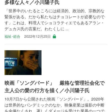
多様な人々／小川陽子氏
「世界中のいたるところには経済的、政治的、宗教的な
緊張がある。だから私たちはチョコレートが必要なので
す」これは、料理人でショコラティエでもあるアラン・
デュカス氏の言葉だ。わたくしに ...
福祉･総合
2022年12月25日
映画「ソングバード」 厳格な管理社会化で
主人公の愛の行方を描く／小川陽子氏
10月7日から公開された映画「ソングバード」。2020年
は世界的なパンデミックのなか、映像産業は撮影の中断
を余儀なくされ、著しくダメージを受けた業界の一つで