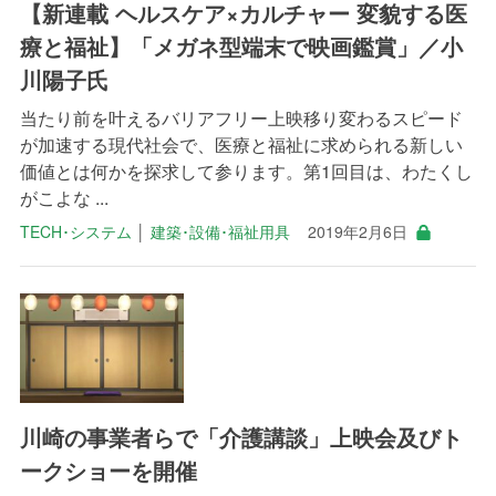
【新連載 ヘルスケア×カルチャー 変貌する医
療と福祉】「メガネ型端末で映画鑑賞」／小
川陽子氏
当たり前を叶えるバリアフリー上映移り変わるスピード
が加速する現代社会で、医療と福祉に求められる新しい
価値とは何かを探求して参ります。第1回目は、わたくし
がこよな ...
TECH･システム
│
建築･設備･福祉用具
2019年2月6日
川崎の事業者らで「介護講談」上映会及びト
ークショーを開催