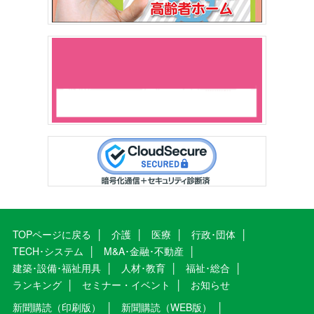
TOPページに戻る
介護
医療
行政･団体
TECH･システム
M&A･金融･不動産
建築･設備･福祉用具
人材･教育
福祉･総合
ランキング
セミナー・イベント
お知らせ
新聞購読（印刷版）
新聞購読（WEB版）