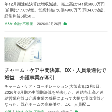
年12月期連結決算は増収減益。売上高は141億6800万円
(前期比17.0%増)。営業利益は8億4900万円(同34.0%減)、
経常利益5億50 ...
M&A･金融･不動産
2026年2月26日
チャーム・ケア中間決算、DX・人員最適化で
増益 介護事業が牽引
チャーム・ケア・コーポレーション(大阪市)は2月5日、
2026年6月期の中間期決算を発表した。連結売上高と連
結営業利益は介護事業の成長によって大幅な増収増益と
なった。既存ホームの高稼働や、DX、人員配 ...
介護
│
M&A･金融･不動産
2026年2月19日