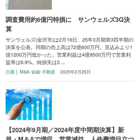
調査費用約6億円特損に サンウェルズ3Q決
算
サンウェルズ(金沢市)は2月19日、25年3月期第3四半期の
決算を公表。同期の売上高は72億600万円。見込みより1
億1200万円低かった。営業利益は4億9500万円で営業利
益率は6.9%。純損失は3 ...
介護
│
M&A･金融･不動産
2025年2月26日
【2024年9月期／2024年度中間期決算】新
規・M＆Aで増収 営業減益、人件費増目立つ