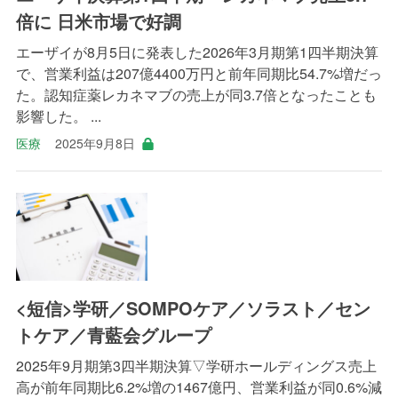
倍に 日米市場で好調
エーザイが8月5日に発表した2026年3月期第1四半期決算
で、営業利益は207億4400万円と前年同期比54.7%増だっ
た。認知症薬レカネマブの売上が同3.7倍となったことも
影響した。 ...
医療
2025年9月8日
<短信>学研／SOMPOケア／ソラスト／セン
トケア／青藍会グループ
2025年9月期第3四半期決算▽学研ホールディングス売上
高が前年同期比6.2%増の1467億円、営業利益が同0.6%減