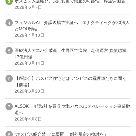
ホスピス入居紹介、規則変更で禁止の可能性 厚生労働省
2026年5月7日
フィジカルAI、介護現場で実証へ エナクティックが80法人
とMOU締結
2026年4月10日
医療法人アエバ会破産 生野区で病院・老健運営 負債総額
17億円強
2026年3月14日
【座談会】ホスピス住宅とは アンビスの看護師たちに聞く
【前編】
2026年6月29日
ALSOK、介護2社を買収 大和ハウスはオペレーション事業撤
退へ
2026年4月8日
”ホスピス紹介禁止”に疑問 「例外規定の検討を」