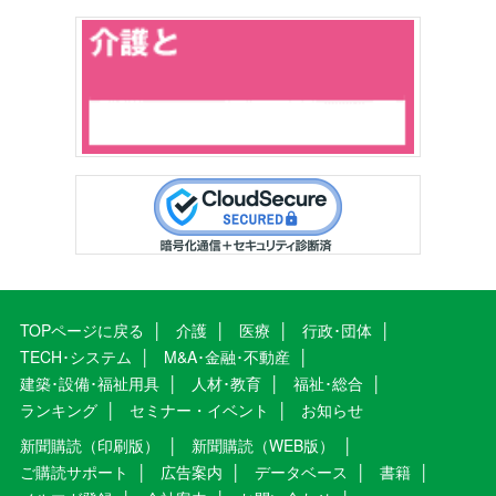
TOPページに戻る
介護
医療
行政･団体
TECH･システム
M&A･金融･不動産
建築･設備･福祉用具
人材･教育
福祉･総合
ランキング
セミナー・イベント
お知らせ
新聞購読（印刷版）
新聞購読（WEB版）
ご購読サポート
広告案内
データベース
書籍