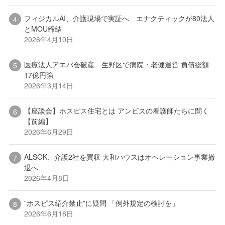
フィジカルAI、介護現場で実証へ エナクティックが80法人
とMOU締結
2026年4月10日
医療法人アエバ会破産 生野区で病院・老健運営 負債総額
17億円強
2026年3月14日
【座談会】ホスピス住宅とは アンビスの看護師たちに聞く
【前編】
2026年6月29日
ALSOK、介護2社を買収 大和ハウスはオペレーション事業撤
退へ
2026年4月8日
”ホスピス紹介禁止”に疑問 「例外規定の検討を」
2026年6月18日