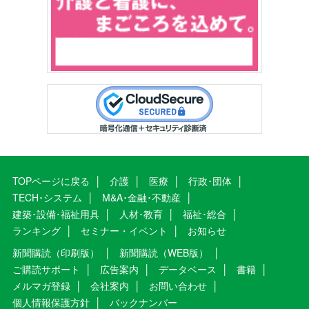
TOPページに戻る
介護
医療
行政･団体
TECH･システム
M&A･金融･不動産
建築･設備･福祉用具
人材･教育
福祉･総合
ランキング
セミナー・イベント
お知らせ
新聞購読（印刷版）
新聞購読（WEB版）
ご購読サポート
広告案内
データベース
書籍
メルマガ登録
会社案内
お問い合わせ
個人情報保護方針
バックナンバー