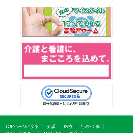
TOPページに戻る
介護
医療
行政･団体