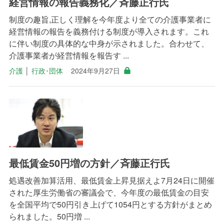
経営情報の報告義務化／斉藤正行氏
制度の趣旨,正しく理解を今年度より全ての介護事業者に
経営情報の報告を義務付ける制度が導入されます。これ
に伴い制度の具体的な中身が示されました。合わせて、
介護事業者が経営情報を報告す ...
介護
│
行政･団体
2024年9月27日
最低賃金50円増の方針／斉藤正行氏
処遇改善加算活用、最低賃金上昇見据えよ7月24日に開催
された厚生労働省の審議会で、今年度の最低賃金の目安
を全国平均で50円引き上げて1054円とする方針がまとめ
られました。50円増 ...