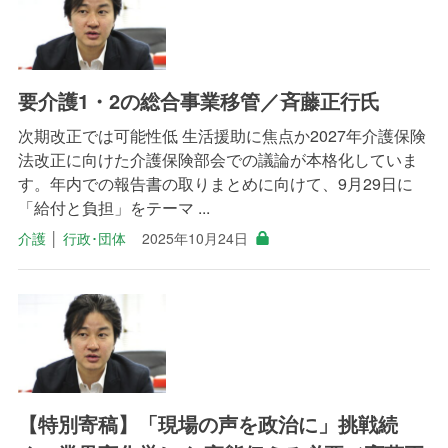
要介護1・2の総合事業移管／斉藤正行氏
次期改正では可能性低 生活援助に焦点か2027年介護保険
法改正に向けた介護保険部会での議論が本格化していま
す。年内での報告書の取りまとめに向けて、9月29日に
「給付と負担」をテーマ ...
介護
│
行政･団体
2025年10月24日
【特別寄稿】「現場の声を政治に」挑戦続