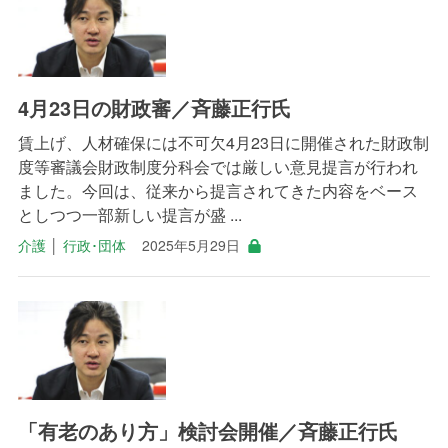
4月23日の財政審／斉藤正行氏
賃上げ、人材確保には不可欠4月23日に開催された財政制
度等審議会財政制度分科会では厳しい意見提言が行われ
ました。今回は、従来から提言されてきた内容をベース
としつつ一部新しい提言が盛 ...
介護
│
行政･団体
2025年5月29日
「有老のあり方」検討会開催／斉藤正行氏