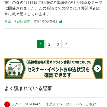
施行の直後4月16日に財務省の審議会が社会保障をテーマ
に開催されました。この審議会での提言に介護関係者は
常に戦々恐々しています。 ...
介護
│
行政･団体
2024年5月24日
1
2
3
4
よく読まれている記事
ツクイ・SOYOKAZE 米系ファンドのアドベントが取得