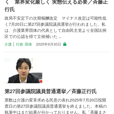
く 業界変化厳しく 実態伝える必要／斉藤正
行氏
政局不安定下の次期報酬改定 マイナス改定は可能性低
く7月20日に第27回参議院議員選挙が行われました。私
は、介護業界団体の代表として自由民主党より全国比例
区での公認を得て立候補いた ...
介護
│
行政･団体
2025年9月30日
第27回参議院議員普通選挙／斉藤正行氏
票数は介護の変革求める民意の表れ2025年7月20日投開
票日の第27回参議院議員普通選挙を終えました。本稿の
執筆中はまだ結果が分かっておりません。私「斉藤まさ