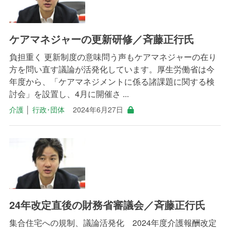
ケアマネジャーの更新研修／斉藤正行氏
負担重く 更新制度の意味問う声もケアマネジャーの在り
方を問い直す議論が活発化しています。厚生労働省は今
年度から、「ケアマネジメントに係る諸課題に関する検
討会」を設置し、4月に開催さ ...
介護
│
行政･団体
2024年6月27日
24年改定直後の財務省審議会／斉藤正行氏
集合住宅への規制、議論活発化 2024年度介護報酬改定