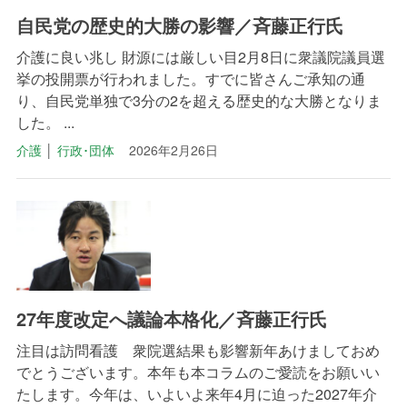
自民党の歴史的大勝の影響／斉藤正行氏
介護に良い兆し 財源には厳しい目2月8日に衆議院議員選
挙の投開票が行われました。すでに皆さんご承知の通
り、自民党単独で3分の2を超える歴史的な大勝となりま
した。 ...
介護
│
行政･団体
2026年2月26日
27年度改定へ議論本格化／斉藤正行氏
注目は訪問看護 衆院選結果も影響新年あけましておめ
でとうございます。本年も本コラムのご愛読をお願いい
たします。今年は、いよいよ来年4月に迫った2027年介