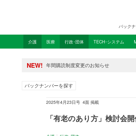
バックナ
介護
医療
行政･団体
TECH･システム
年間購読制度変更のお知らせ
高齢者住宅新聞 無料会員の皆様へ閲覧本
年間購読制度変更のお知らせ
NEW!
高齢者住宅新聞 無料会員の皆様へ閲覧本
バックナンバーを探す
2025年4月23日号 4面 掲載
「有老のあり方」検討会開