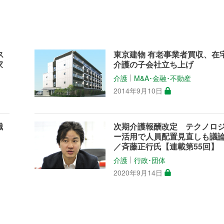
ス
東京建物 有老事業者買収、在
家
介護の子会社立ち上げ
介護
M&A･金融･不動産
│
2014年9月10日
職
次期介護報酬改定 テクノロ
ー活用で人員配置見直しも議
／斉藤正行氏【連載第55回】
介護
行政･団体
│
2020年9月14日