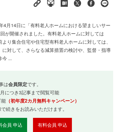
5年4月14日に「有料老人ホームにおける望ましいサー
1回が開催されました。有料老人ホームに対しては
前より集合住宅や住宅型有料老人ホームに対しては、
」に対して、さらなる減算措置の検討や、監督・指導
...
事は
会員限定
です。
ヵ月につき3記事まで閲覧可能
可能
（初年度2カ月無料キャンペーン）
録で続きをお読みいただけます。
料会員 申込
有料会員 申込