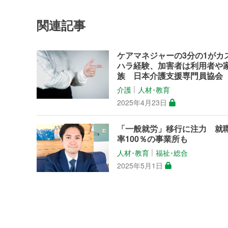
関連記事
ケアマネジャーの3分の1がカ
ハラ経験、加害者は利用者や
族 日本介護支援専門員協会
介護
人材･教育
│
2025年4月23日
「一般就労」移行に注力 就
率100％の事業所も
人材･教育
福祉･総合
│
2025年5月1日