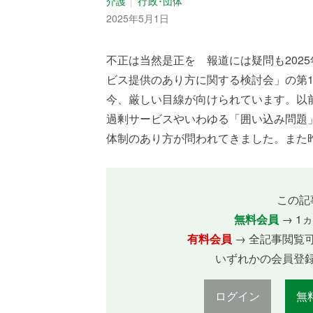
介護
行政･団体
2025年5月1日
不正は当然是正を 報道には疑問も202
ビス提供のあり方に関する検討会」の第
今、厳しい目線が向けられています。以
過剰サービスやいわゆる「囲い込み問題
体制のあり方が問われてきました。また昨今 
この記
無料会員
→ 1
有料会員
→ 全記事閲覧
いずれかの会員登
ログイン
無