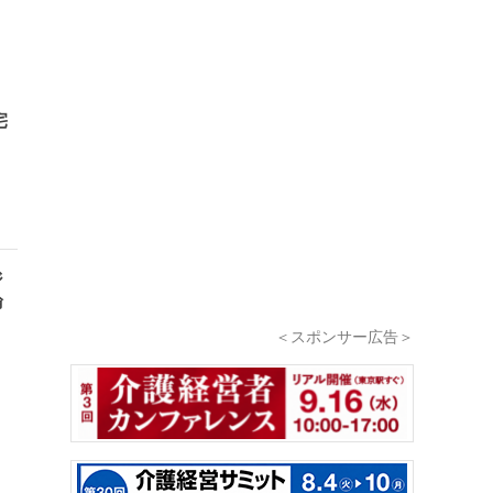
宅
ジ
論
＜スポンサー広告＞