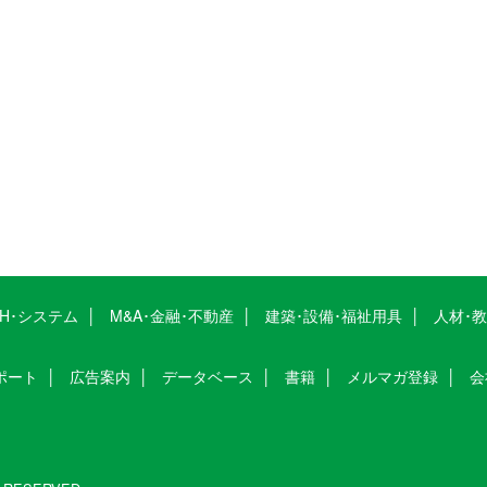
CH･システム
M&A･金融･不動産
建築･設備･福祉用具
人材･
ポート
広告案内
データベース
書籍
メルマガ登録
会