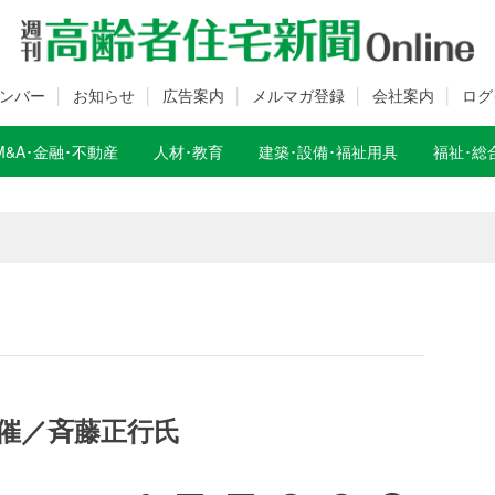
ンバー
お知らせ
広告案内
メルマガ登録
会社案内
ログ
M&A･金融･不動産
人材･教育
建築･設備･福祉用具
福祉･総
数変更のお知らせ
数変更のお知らせ
催／斉藤正行氏