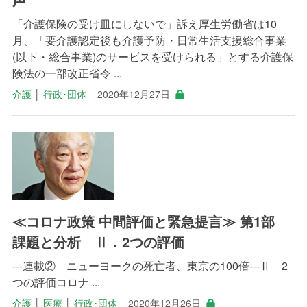
「介護保険の受け皿にしないで」訴え厚生労働省は10
月、「要介護認定後も介護予防・日常生活支援総合事業
(以下・総合事業)のサービスを受けられる」とする介護保
険法の一部改正省令 ...
介護
│
行政･団体
2020年12月27日
≪コロナ政策 中間評価と緊急提言≫ 第1部
課題と分析 Ⅱ．2つの評価
---連載② ニューヨークの死亡者、東京の100倍---Ⅱ 2
つの評価コロナ ...
介護
│
医療
│
行政･団体
2020年12月26日