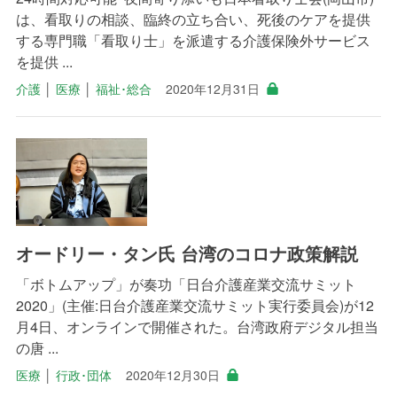
は、看取りの相談、臨終の立ち合い、死後のケアを提供
する専門職「看取り士」を派遣する介護保険外サービス
を提供 ...
介護
│
医療
│
福祉･総合
2020年12月31日
オードリー・タン氏 台湾のコロナ政策解説
「ボトムアップ」が奏功「日台介護産業交流サミット
2020」(主催:日台介護産業交流サミット実行委員会)が12
月4日、オンラインで開催された。台湾政府デジタル担当
の唐 ...
医療
│
行政･団体
2020年12月30日