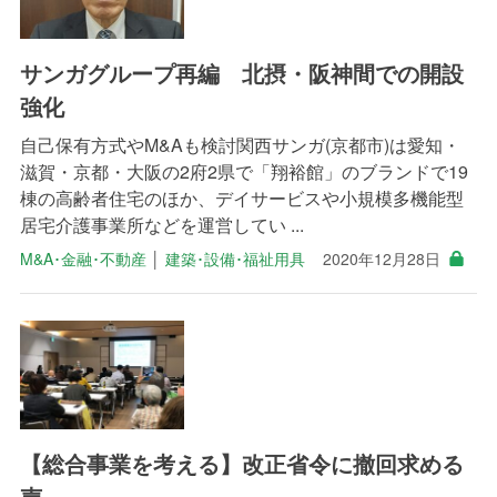
サンガグループ再編 北摂・阪神間での開設
強化
自己保有方式やM&Aも検討関西サンガ(京都市)は愛知・
滋賀・京都・大阪の2府2県で「翔裕館」のブランドで19
棟の高齢者住宅のほか、デイサービスや小規模多機能型
居宅介護事業所などを運営してい ...
M&A･金融･不動産
│
建築･設備･福祉用具
2020年12月28日
【総合事業を考える】改正省令に撤回求める
声