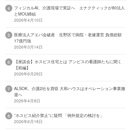
フィジカルAI、介護現場で実証へ エナクティックが80法人
とMOU締結
2026年4月10日
医療法人アエバ会破産 生野区で病院・老健運営 負債総額
17億円強
2026年3月14日
【座談会】ホスピス住宅とは アンビスの看護師たちに聞く
【前編】
2026年6月29日
ALSOK、介護2社を買収 大和ハウスはオペレーション事業撤
退へ
2026年4月8日
”ホスピス紹介禁止”に疑問 「例外規定の検討を」
2026年6月18日