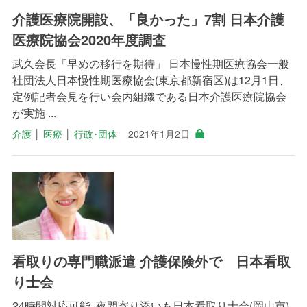
介護医療院開設、「良かった」7割 日本介護
医療院協会2020年度調査
武久会長「早めの移行を期待」 日本慢性期医療協会一般
社団法人日本慢性期医療協会(東京都新宿区)は12月1日、
定例記者会見を行い会内組織である日本介護医療院協会
が実施 ...
介護
│
医療
│
行政･団体
2021年1月2日
看取りの専門職派遣 介護保険外で 日本看取
り士会
24時間対応可能 夜間寄り添いも日本看取り士会(岡山市)