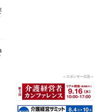
区
ビ
・
格
ウ
＜スポンサー広告＞