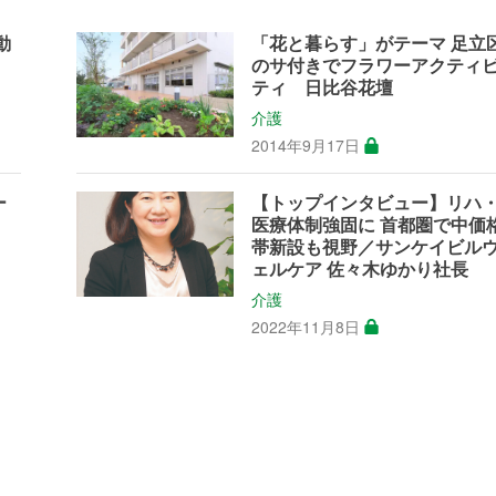
動
「花と暮らす」がテーマ 足立
のサ付きでフラワーアクティ
ティ 日比谷花壇
介護
2014年9月17日
ー
【トップインタビュー】リハ
医療体制強固に 首都圏で中価
帯新設も視野／サンケイビル
ェルケア 佐々木ゆかり社長
介護
2022年11月8日