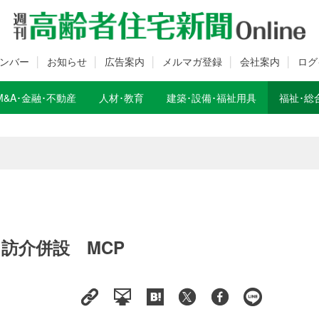
ンバー
お知らせ
広告案内
メルマガ登録
会社案内
ログ
M&A･金融･不動産
人材･教育
建築･設備･福祉用具
福祉･総
数変更のお知らせ
数変更のお知らせ
・訪介併設 MCP