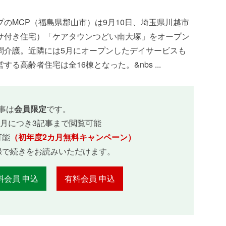
のMCP（福島県郡山市）は9月10日、埼玉県川越市
サ付き住宅）「ケアタウンつどい南大塚」をオープン
問介護。近隣には5月にオープンしたデイサービスも
高齢者住宅は全16棟となった。&nbs ...
事は
会員限定
です。
ヵ月につき3記事まで閲覧可能
可能
（初年度2カ月無料キャンペーン）
録で続きをお読みいただけます。
料会員 申込
有料会員 申込