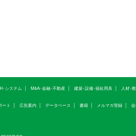
CH･システム
M&A･金融･不動産
建築･設備･福祉用具
人材･
ポート
広告案内
データベース
書籍
メルマガ登録
会