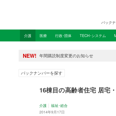
バックナ
介護
医療
行政･団体
TECH･システム
年間購読制度変更のお知らせ
高齢者住宅新聞 無料会員の皆様へ閲覧本
年間購読制度変更のお知らせ
NEW!
高齢者住宅新聞 無料会員の皆様へ閲覧本
バックナンバーを探す
16棟目の高齢者住宅 居宅
介護
福祉･総合
2014年9月17日