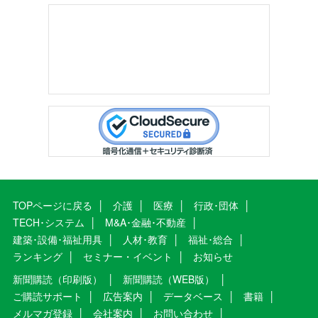
TOPページに戻る
介護
医療
行政･団体
TECH･システム
M&A･金融･不動産
建築･設備･福祉用具
人材･教育
福祉･総合
ランキング
セミナー・イベント
お知らせ
新聞購読（印刷版）
新聞購読（WEB版）
ご購読サポート
広告案内
データベース
書籍
メルマガ登録
会社案内
お問い合わせ