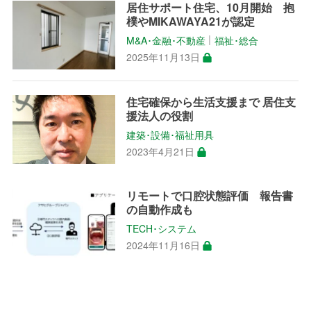
居住サポート住宅、10月開始 抱
樸やMIKAWAYA21が認定
M&A･金融･不動産
福祉･総合
│
2025年11月13日
住宅確保から生活支援まで 居住支
援法人の役割
建築･設備･福祉用具
2023年4月21日
リモートで口腔状態評価 報告書
の自動作成も
TECH･システム
2024年11月16日