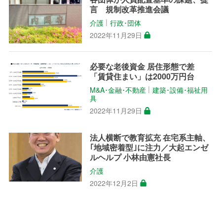
言 規制改革推進会議
介護
行政･団体
│
2022年11月29日
必要な老後資金 居住形態で差
「賃貸住まい」は2000万円台
M&A･金融･不動産
建築･設備･福祉用
│
具
2022年11月29日
法人横断で教育拡充 在宅系主軸、
｢地域密着型｣に注力／大起エンゼ
ルヘルプ 小林由憲社長
介護
2022年12月2日