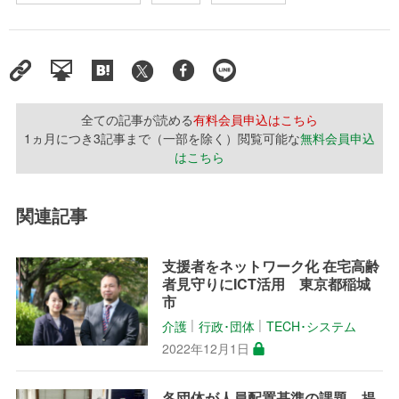
全ての記事が読める
有料会員申込はこちら
1ヵ月につき3記事まで（一部を除く）閲覧可能な
無料会員申込
はこちら
関連記事
支援者をネットワーク化 在宅高齢
者見守りにICT活用 東京都稲城
市
介護
行政･団体
TECH･システム
│
│
2022年12月1日
各団体が人員配置基準の課題、提