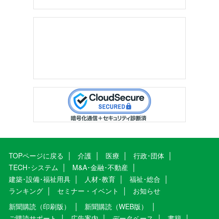
TOPページに戻る
介護
医療
行政･団体
TECH･システム
M&A･金融･不動産
建築･設備･福祉用具
人材･教育
福祉･総合
ランキング
セミナー・イベント
お知らせ
新聞購読（印刷版）
新聞購読（WEB版）
ご購読サポート
広告案内
データベース
書籍