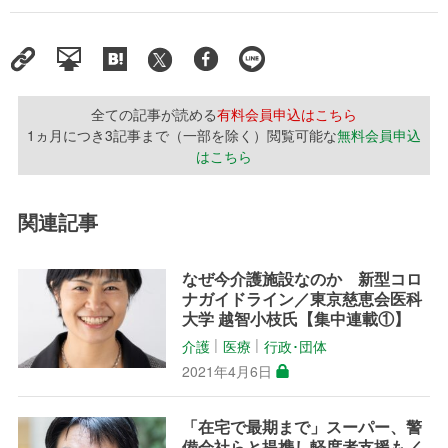
全ての記事が読める
有料会員申込はこちら
1ヵ月につき3記事まで（一部を除く）閲覧可能な
無料会員申込
はこちら
関連記事
なぜ今介護施設なのか 新型コロ
ナガイドライン／東京慈恵会医科
大学 越智小枝氏【集中連載①】
介護
医療
行政･団体
│
│
2021年4月6日
「在宅で最期まで」スーパー、警
備会社らと提携し軽度者支援も／