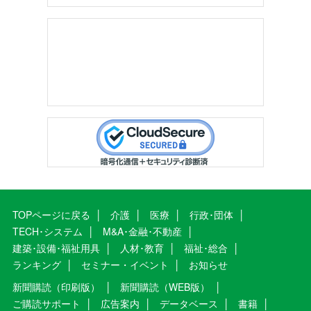
TOPページに戻る
介護
医療
行政･団体
TECH･システム
M&A･金融･不動産
建築･設備･福祉用具
人材･教育
福祉･総合
ランキング
セミナー・イベント
お知らせ
新聞購読（印刷版）
新聞購読（WEB版）
ご購読サポート
広告案内
データベース
書籍