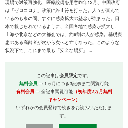
現場で対策再強化、医療設備を用意昨年12月、中国政府
は「ゼロコロナ」政策に終止符を打った。人々が喜んで
いるのも束の間、すぐに感染拡大の懸念が強まった。日
本で報じられているように、全国各地で感染が拡大し、
上海や北京などの大都会では、約6割の人が感染。基礎疾
患のある高齢者が次から次へと亡くなった。このような
状況下で、これまで最も「安全な場所」 ...
この記事は
会員限定
です。
無料会員
→ 1ヵ月につき3記事まで閲覧可能
有料会員
→ 全記事閲覧可能
（初年度2カ月無料
キャンペーン）
いずれかの会員登録で続きをお読みいただけま
す。