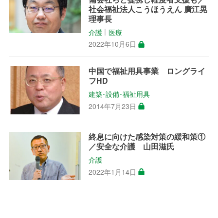
社会福祉法人こうほうえん 廣江晃
理事長
介護
医療
│
2022年10月6日
中国で福祉用具事業 ロングライ
フHD
建築･設備･福祉用具
2014年7月23日
終息に向けた感染対策の緩和策①
／安全な介護 山田滋氏
介護
2022年1月14日