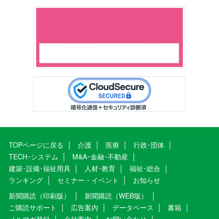
TOPページに戻る
介護
医療
行政･団体
TECH･システム
M&A･金融･不動産
建築･設備･福祉用具
人材･教育
福祉･総合
ランキング
セミナー・イベント
お知らせ
新聞購読（印刷版）
新聞購読（WEB版）
ご購読サポート
広告案内
データベース
書籍
メルマガ登録
会社案内
お問い合わせ