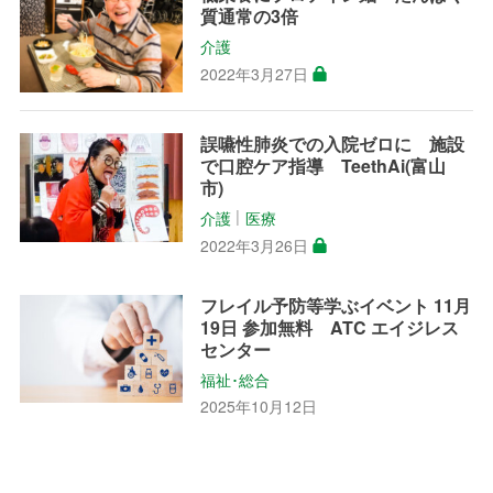
質通常の3倍
介護
2022年3月27日
誤嚥性肺炎での入院ゼロに 施設
で口腔ケア指導 TeethAi(富山
市)
介護
医療
│
2022年3月26日
フレイル予防等学ぶイベント 11月
19日 参加無料 ATC エイジレス
センター
福祉･総合
2025年10月12日