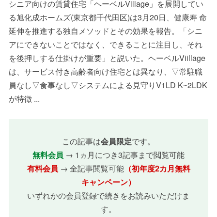
シニア向けの賃貸住宅「ヘーベルVillage」を展開してい
る旭化成ホームズ(東京都千代田区)は3月20日、健康寿 命
延伸を推進する独自メソッドとその効果を報告。「シニ
アにできないことではなく、できることに注目し、それ
を後押しする仕掛けが重要」と説いた。ヘーベルViillage
は、サービス付き高齢者向け住宅とは異なり、▽常駐職
員なし▽食事なし▽システムによる見守りV1LD K~2LDK
が特徴 ...
この記事は
会員限定
です。
無料会員
→ 1ヵ月につき3記事まで閲覧可能
有料会員
→ 全記事閲覧可能
（初年度2カ月無料
キャンペーン）
いずれかの会員登録で続きをお読みいただけま
す。