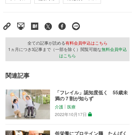
全ての記事が読める
有料会員申込はこちら
1ヵ月につき3記事まで（一部を除く）閲覧可能な
無料会員申込
はこちら
関連記事
「フレイル」認知度低く 55歳未
満の７割が知らず
介護
医療
│
2022年10月17日
低栄養にプロテイン麺 たんぱく