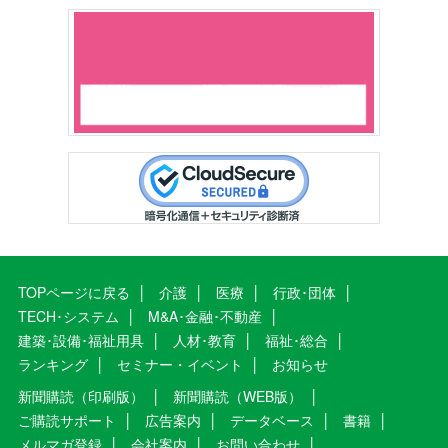
TOPページに戻る
介護
医療
行政･団体
TECH･システム
M&A･金融･不動産
建築･設備･福祉用具
人材･教育
福祉･総合
ランキング
セミナー・イベント
お知らせ
新聞購読（印刷版）
新聞購読（WEB版）
ご購読サポート
広告案内
データベース
書籍
メルマガ登録
会社案内
お問い合わせ