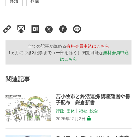
終活
葬儀
全ての記事が読める
有料会員申込はこちら
1ヵ月につき3記事まで（一部を除く）閲覧可能な
無料会員申込
はこちら
関連記事
苫小牧市と終活連携 講座運営や冊
子配布 鎌倉新書
行政･団体
福祉･総合
│
2025年12月2日