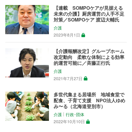
【連載 SOMPOケアが見据える
未来の介護】厨房運営の人手不足
対策／SOMPOケア 渡辺大輔氏
介護
2023年8月1日
【介護報酬改定】グループホーム
改定動向 柔軟な体制による効率
的運営可能に／斉藤正行氏
介護
2021年7月27日
多世代集まる居場所 地域食堂で
配食、子育て支援 NPO法人ゆめ
み〜る（北海道登別市）
介護
行政･団体
│
2022年10月10日