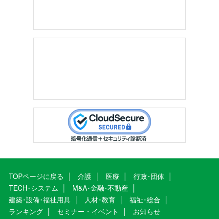
TOPページに戻る
介護
医療
行政･団体
TECH･システム
M&A･金融･不動産
建築･設備･福祉用具
人材･教育
福祉･総合
ランキング
セミナー・イベント
お知らせ